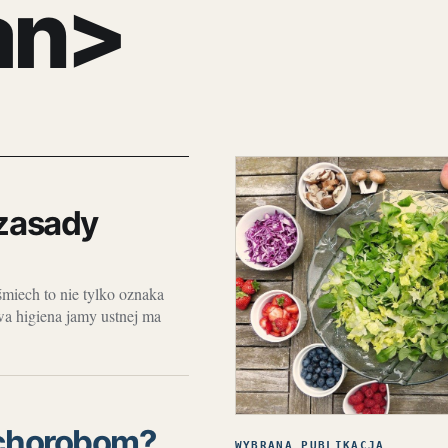
an>
 zasady
miech to nie tylko oznaka
wa higiena jamy ustnej ma
 chorobom?
WYBRANA PUBLIKACJA