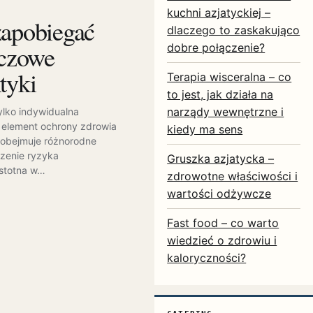
kuchni azjatyckiej –
zapobiegać
dlaczego to zaskakująco
czowe
dobre połączenie?
tyki
Terapia wisceralna – co
to jest, jak działa na
narządy wewnętrzne i
ylko indywidualna
 element ochrony zdrowia
kiedy ma sens
a obejmuje różnorodne
szenie ryzyka
Gruszka azjatycka –
istotna w…
zdrowotne właściwości i
wartości odżywcze
Fast food – co warto
wiedzieć o zdrowiu i
kaloryczności?