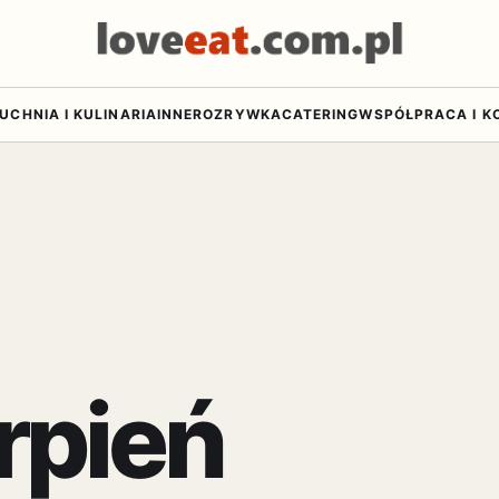
UCHNIA I KULINARIA
INNE
ROZRYWKA
CATERING
WSPÓŁPRACA I K
rpień