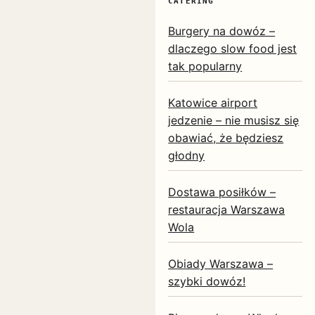
CATERING
Burgery na dowóz –
dlaczego slow food jest
tak popularny
Katowice airport
jedzenie – nie musisz się
obawiać, że będziesz
głodny
Dostawa posiłków –
restauracja Warszawa
Wola
Obiady Warszawa –
szybki dowóz!