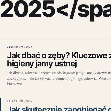
2025</sp
DIETA
28.08.2025
Jak dbać o zęby? Kluczowe
higieny jamy ustnej
Jak dbać o zęby? Kluczowe zasady higieny jamy ustnej Zdrowy uś
atrakcyjności, ale także ważny element ogólnego zdrowia. Właści
kluczowe…
DIETA
07.08.2025
Jak skutecznie zapobiegać