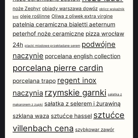
noże Zephyr
obiady warszawa dowóz
oblicz wskaźnik
oleje roślinne
Oliwa z oliwek extra virgine
bmi
patelnia ceramiczna bialetti aeternum
peterhof noże ceramiczne
pizza wrocław
podwójne
24h
placki miodowe przekładane serem
naczynie
porcelana english collection
porcelana pierre cardin
regent inox
porcelana trapo
rzymskie garnki
naczynia
sałatka z
sałatka z selerem i żurawiną
makaronem z zupki
sztućce
szklana waza
sztućce hassel
villenbach cena
szybkowar zawór