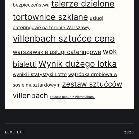
talerze dzielone
bezpieczeństwa
tortownice szklane
usługi
cateringowe na terenie Warszawy
villenbach sztućce cena
wok
warszawskie usługi cateringowe
Wynik dużego lotka
bialetti
wyniki i statystyki Lotto
wątróbka drobiowa w
zestaw sztućców
sosie musztardowym
villenbach
zsiadłe mleko z ziemniakami
LOVE EAT
2026