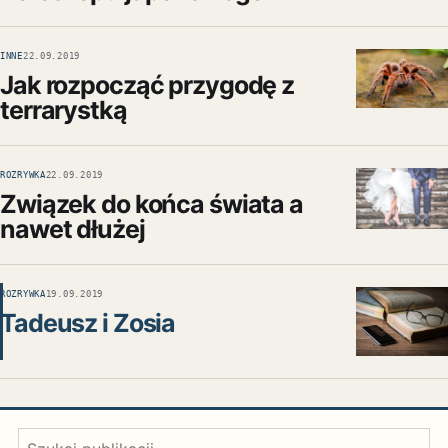
INNE
22.09.2019
Jak rozpocząć przygodę z
terrarystką
ROZRYWKA
22.09.2019
Związek do końca świata a
nawet dłużej
ROZRYWKA
19.09.2019
Tadeusz i Zosia
Szukaj: