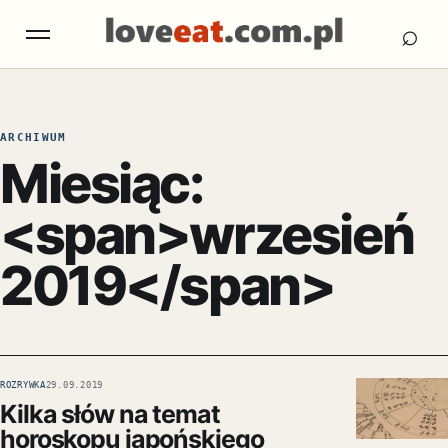
Otw
Otwórz menu
⌕
ARCHIWUM
Miesiąc:
<span>wrzesień
2019</span>
ROZRYWKA
29.09.2019
Kilka słów na temat
horoskopu japońskiego