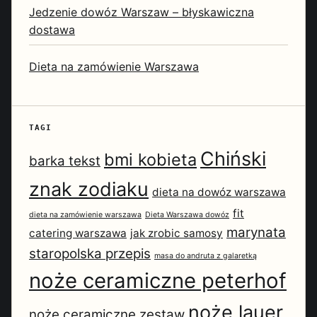
Jedzenie dowóz Warszaw – błyskawiczna
dostawa
Dieta na zamówienie Warszawa
TAGI
Chiński
bmi kobieta
barka tekst
znak zodiaku
dieta na dowóz warszawa
fit
dieta na zamówienie warszawa
Dieta Warszawa dowóz
marynata
catering warszawa
jak zrobic samosy
staropolska przepis
masa do andruta z galaretką
noże ceramiczne peterhof
noże lauer
noże ceramiczne zestaw