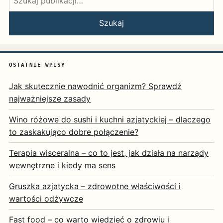
Szukaj
OSTATNIE WPISY
Jak skutecznie nawodnić organizm? Sprawdź
najważniejsze zasady
Wino różowe do sushi i kuchni azjatyckiej – dlaczego
to zaskakująco dobre połączenie?
Terapia wisceralna – co to jest, jak działa na narządy
wewnętrzne i kiedy ma sens
Gruszka azjatycka – zdrowotne właściwości i
wartości odżywcze
Fast food – co warto wiedzieć o zdrowiu i