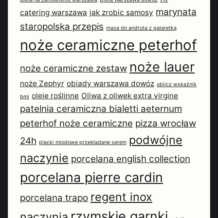
marynata
catering warszawa
jak zrobic samosy
staropolska przepis
masa do andruta z galaretką
noże ceramiczne peterhof
noże lauer
noże ceramiczne zestaw
noże Zephyr
obiady warszawa dowóz
oblicz wskaźnik
oleje roślinne
Oliwa z oliwek extra virgine
bmi
patelnia ceramiczna bialetti aeternum
peterhof noże ceramiczne
pizza wrocław
podwójne
24h
placki miodowe przekładane serem
naczynie
porcelana english collection
porcelana pierre cardin
regent inox
porcelana trapo
rzymskie garnki
naczynia