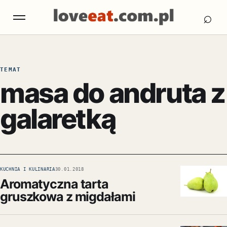
Otw
Otwórz menu
⌕
TEMAT
masa do andruta z
galaretką
KUCHNIA I KULINARIA
30.01.2018
Aromatyczna tarta
gruszkowa z migdałami