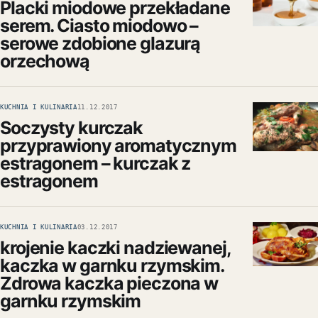
Placki miodowe przekładane
serem. Ciasto miodowo –
serowe zdobione glazurą
orzechową
KUCHNIA I KULINARIA
11.12.2017
Soczysty kurczak
przyprawiony aromatycznym
estragonem – kurczak z
estragonem
KUCHNIA I KULINARIA
03.12.2017
krojenie kaczki nadziewanej,
kaczka w garnku rzymskim.
Zdrowa kaczka pieczona w
garnku rzymskim