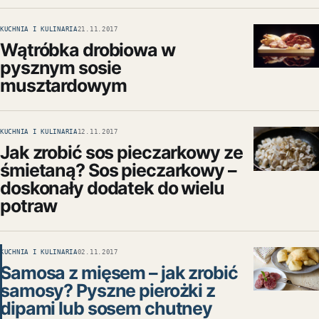
KUCHNIA I KULINARIA
21.11.2017
Wątróbka drobiowa w
pysznym sosie
musztardowym
KUCHNIA I KULINARIA
12.11.2017
Jak zrobić sos pieczarkowy ze
śmietaną? Sos pieczarkowy –
doskonały dodatek do wielu
potraw
KUCHNIA I KULINARIA
02.11.2017
Samosa z mięsem – jak zrobić
samosy? Pyszne pierożki z
dipami lub sosem chutney