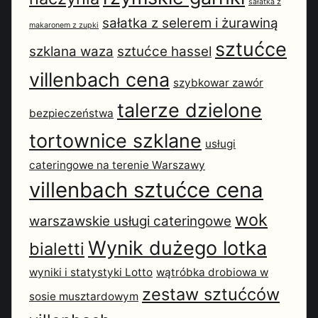
sałatka z
sałatka z selerem i żurawiną
makaronem z zupki
sztućce
szklana waza
sztućce hassel
villenbach cena
szybkowar zawór
talerze dzielone
bezpieczeństwa
tortownice szklane
usługi
cateringowe na terenie Warszawy
villenbach sztućce cena
wok
warszawskie usługi cateringowe
Wynik dużego lotka
bialetti
wyniki i statystyki Lotto
wątróbka drobiowa w
zestaw sztućców
sosie musztardowym