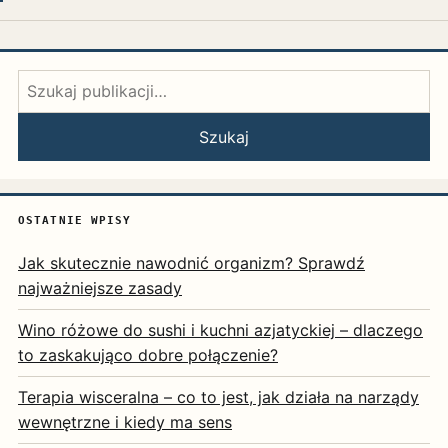
Szukaj:
Szukaj
OSTATNIE WPISY
Jak skutecznie nawodnić organizm? Sprawdź
najważniejsze zasady
Wino różowe do sushi i kuchni azjatyckiej – dlaczego
to zaskakująco dobre połączenie?
Terapia wisceralna – co to jest, jak działa na narządy
wewnętrzne i kiedy ma sens