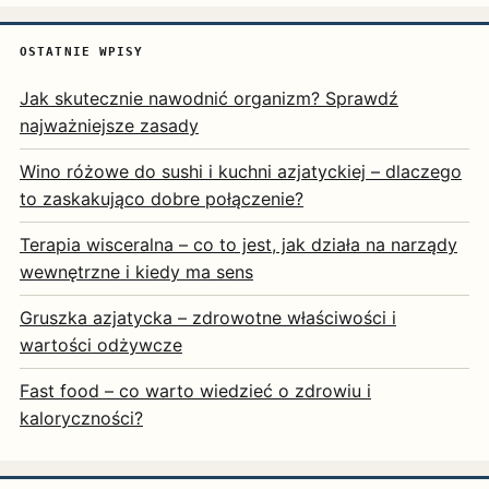
OSTATNIE WPISY
Jak skutecznie nawodnić organizm? Sprawdź
najważniejsze zasady
Wino różowe do sushi i kuchni azjatyckiej – dlaczego
to zaskakująco dobre połączenie?
Terapia wisceralna – co to jest, jak działa na narządy
wewnętrzne i kiedy ma sens
Gruszka azjatycka – zdrowotne właściwości i
wartości odżywcze
Fast food – co warto wiedzieć o zdrowiu i
kaloryczności?