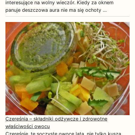
interesujące na wolny wieczór. Kiedy za oknem
panuje deszczowa aura nie ma się ochoty …
Czereśnia – składniki odżywcze i zdrowotne
właściwości owocu
Czereśnie, te soczyste owoce lata, nie tylko kuszą