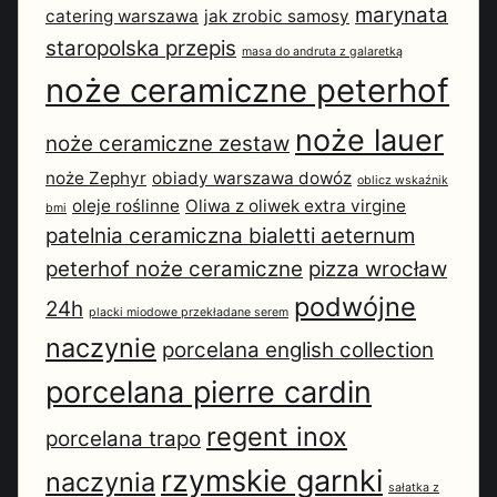
marynata
catering warszawa
jak zrobic samosy
staropolska przepis
masa do andruta z galaretką
noże ceramiczne peterhof
noże lauer
noże ceramiczne zestaw
noże Zephyr
obiady warszawa dowóz
oblicz wskaźnik
oleje roślinne
Oliwa z oliwek extra virgine
bmi
patelnia ceramiczna bialetti aeternum
peterhof noże ceramiczne
pizza wrocław
podwójne
24h
placki miodowe przekładane serem
naczynie
porcelana english collection
porcelana pierre cardin
regent inox
porcelana trapo
rzymskie garnki
naczynia
sałatka z