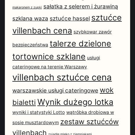
sałatka z selerem i żurawiną
makaronem z zupki
sztućce
szklana waza
sztućce hassel
villenbach cena
szybkowar zawór
talerze dzielone
bezpieczeństwa
tortownice szklane
usługi
cateringowe na terenie Warszawy
villenbach sztućce cena
wok
warszawskie usługi cateringowe
Wynik dużego lotka
bialetti
wyniki i statystyki Lotto
wątróbka drobiowa w
zestaw sztućców
sosie musztardowym
villenbach
zsiadłe mleko z ziemniakami