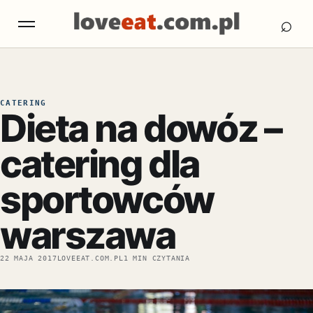
Otw
Otwórz menu
⌕
CATERING
Dieta na dowóz –
catering dla
sportowców
warszawa
22 MAJA 2017
LOVEEAT.COM.PL
1 MIN CZYTANIA