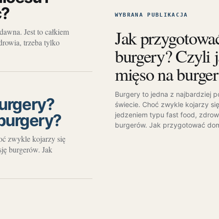
ć?
WYBRANA PUBLIKACJA
Jak przygotow
awna. Jest to całkiem
rowia, trzeba tylko
burgery? Czyli 
mięso na burge
Burgery to jedna z najbardziej 
urgery?
świecie. Choć zwykle kojarzy si
 burgery?
jedzeniem typu fast food, zdrow
burgerów. Jak przygotować d
oć zwykle kojarzy się
sję burgerów. Jak