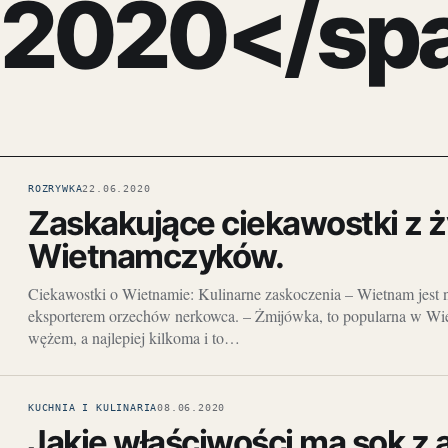
2020</sp
ROZRYWKA
22.06.2020
Zaskakujące ciekawostki z ż
Wietnamczyków.
Ciekawostki o Wietnamie: Kulinarne zaskoczenia – Wietnam jest 
eksporterem orzechów nerkowca. – Żmijówka, to popularna w W
wężem, a najlepiej kilkoma i to…
KUCHNIA I KULINARIA
08.06.2020
Jakie właściwości ma sok z a