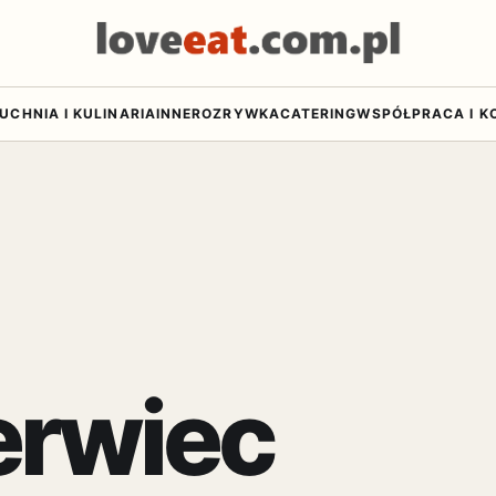
UCHNIA I KULINARIA
INNE
ROZRYWKA
CATERING
WSPÓŁPRACA I K
rwiec