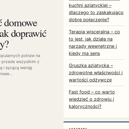
kuchni azjatyckiej –
dlaczego to zaskakująco
ać domowe
dobre połączenie?
jak doprawić
Terapia wisceralna – co
to jest, jak działa na
ry?
narządy wewnętrzne i
kiedy ma sens
popularnych potraw na
ę przede wszystkim z
Gruszka azjatycka –
ą i sycącą wersję
zdrowotne właściwości i
omowe…
wartości odżywcze
Fast food – co warto
wiedzieć o zdrowiu i
kaloryczności?