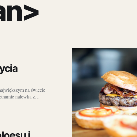
an>
ycia
największym na świecie
ietnamie nalewka z…
loesu i