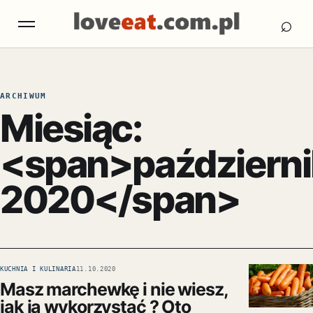
Otw
Otwórz menu
⌕
ARCHIWUM
Miesiąc:
<span>październi
2020</span>
KUCHNIA I KULINARIA
11.10.2020
Masz marchewkę i nie wiesz,
jak ją wykorzystać ? Oto