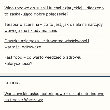
Wino różowe do sushi i kuchni azjatyckiej – dlaczego
to zaskakująco dobre połączenie?
Terapia wisceralna – co to jest, jak działa na narządy
wewnętrzne i kiedy ma sens
Gruszka azjatycka – zdrowotne właściwości i
wartości odżywcze
Fast food – co warto wiedzieć o zdrowiu i
kaloryczności?
CATERING
Warszawskie usługi cateringowe – usługi cateringowe
na terenie Warszawy