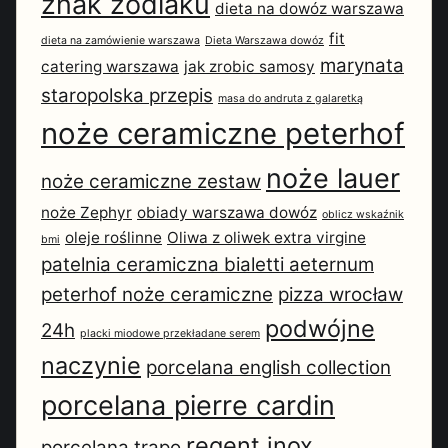
znak zodiaku
dieta na dowóz warszawa
fit
dieta na zamówienie warszawa
Dieta Warszawa dowóz
marynata
catering warszawa
jak zrobic samosy
staropolska przepis
masa do andruta z galaretką
noże ceramiczne peterhof
noże lauer
noże ceramiczne zestaw
noże Zephyr
obiady warszawa dowóz
oblicz wskaźnik
oleje roślinne
Oliwa z oliwek extra virgine
bmi
patelnia ceramiczna bialetti aeternum
peterhof noże ceramiczne
pizza wrocław
podwójne
24h
placki miodowe przekładane serem
naczynie
porcelana english collection
porcelana pierre cardin
regent inox
porcelana trapo