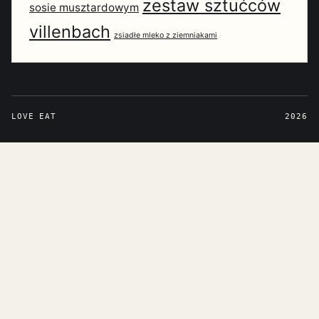
zestaw sztućców
sosie musztardowym
villenbach
zsiadłe mleko z ziemniakami
LOVE EAT
2026