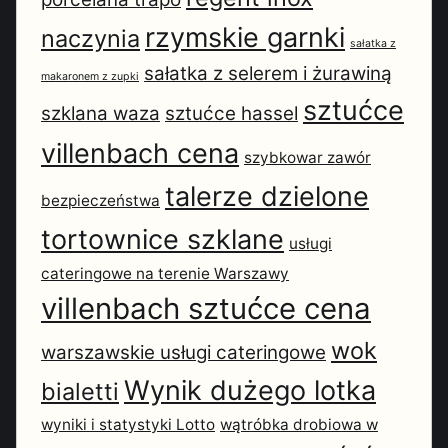
rzymskie garnki
naczynia
sałatka z
sałatka z selerem i żurawiną
makaronem z zupki
sztućce
szklana waza
sztućce hassel
villenbach cena
szybkowar zawór
talerze dzielone
bezpieczeństwa
tortownice szklane
usługi
cateringowe na terenie Warszawy
villenbach sztućce cena
wok
warszawskie usługi cateringowe
Wynik dużego lotka
bialetti
wyniki i statystyki Lotto
wątróbka drobiowa w