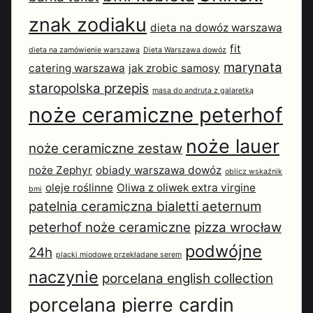
znak zodiaku
dieta na dowóz warszawa
fit
dieta na zamówienie warszawa
Dieta Warszawa dowóz
marynata
catering warszawa
jak zrobic samosy
staropolska przepis
masa do andruta z galaretką
noże ceramiczne peterhof
noże lauer
noże ceramiczne zestaw
noże Zephyr
obiady warszawa dowóz
oblicz wskaźnik
oleje roślinne
Oliwa z oliwek extra virgine
bmi
patelnia ceramiczna bialetti aeternum
peterhof noże ceramiczne
pizza wrocław
podwójne
24h
placki miodowe przekładane serem
naczynie
porcelana english collection
porcelana pierre cardin