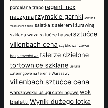
regent inox
porcelana trapo
rzymskie garnki
naczynia
sałatka z
sałatka z selerem i żurawiną
makaronem z zupki
sztućce
szklana waza
sztućce hassel
villenbach cena
szybkowar zawór
talerze dzielone
bezpieczeństwa
tortownice szklane
usługi
cateringowe na terenie Warszawy
villenbach sztućce cena
wok
warszawskie usługi cateringowe
Wynik dużego lotka
bialetti