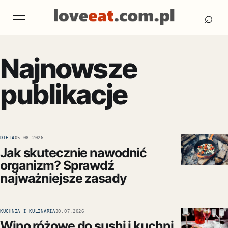
Otw
Otwórz menu
⌕
Najnowsze
publikacje
DIETA
05.08.2026
Jak skutecznie nawodnić
organizm? Sprawdź
najważniejsze zasady
KUCHNIA I KULINARIA
30.07.2026
Wino różowe do sushi i kuchni