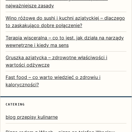
najważniejsze zasady
Wino różowe do sushi i kuchni azjatyckiej – dlaczego
to zaskakująco dobre połączenie?
Terapia wisceralna – co to jest, jak działa na narządy
wewnętrzne i kiedy ma sens
Gruszka azjatycka – zdrowotne właściwości i
wartości odżywcze
Fast food – co warto wiedzieć o zdrowiu i
kaloryczności?
CATERING
blog przepisy kulinarne