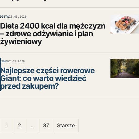
DIETA
15.03.2026
Dieta 2400 kcal dla mężczyzn
– zdrowe odżywianie i plan
żywieniowy
INNE
07.03.2026
Najlepsze części rowerowe
Giant: co warto wiedzieć
przed zakupem?
Stronicowanie wpisów
1
2
…
87
Starsze