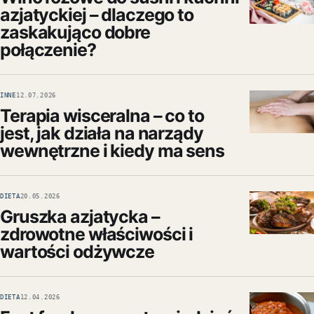
azjatyckiej – dlaczego to
zaskakująco dobre
połączenie?
INNE
12.07.2026
Terapia wisceralna – co to
jest, jak działa na narządy
wewnętrzne i kiedy ma sens
DIETA
20.05.2026
Gruszka azjatycka –
zdrowotne właściwości i
wartości odżywcze
DIETA
12.04.2026