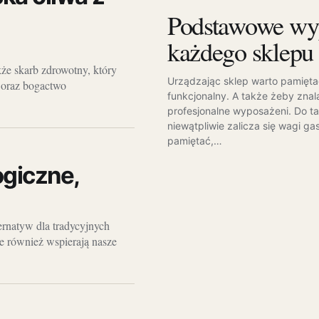
Podstawowe wy
każdego sklepu
kże skarb zdrowotny, który
Urządzając sklep warto pamiętać
 oraz bogactwo
funkcjonalny. A także żeby znal
profesjonalne wyposażeni. Do t
niewątpliwie zalicza się wagi g
pamiętać,…
ogiczne,
ernatyw dla tradycyjnych
ale również wspierają nasze