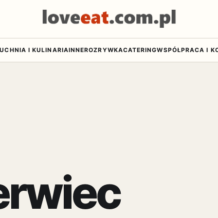
UCHNIA I KULINARIA
INNE
ROZRYWKA
CATERING
WSPÓŁPRACA I K
rwiec