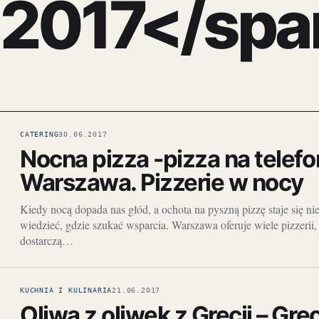
2017</spa
CATERING
30.06.2017
Nocna pizza -pizza na telefo
Warszawa. Pizzerie w nocy
Kiedy nocą dopada nas głód, a ochota na pyszną pizzę staje się n
wiedzieć, gdzie szukać wsparcia. Warszawa oferuje wiele pizzerii, 
dostarczą…
KUCHNIA I KULINARIA
21.06.2017
Oliwa z oliwek z Grecji – Gre