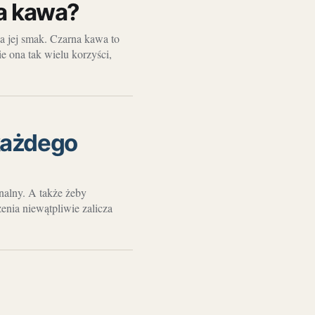
na kawa?
za jej smak. Czarna kawa to
ie ona tak wielu korzyści,
każdego
onalny. A także żeby
enia niewątpliwie zalicza