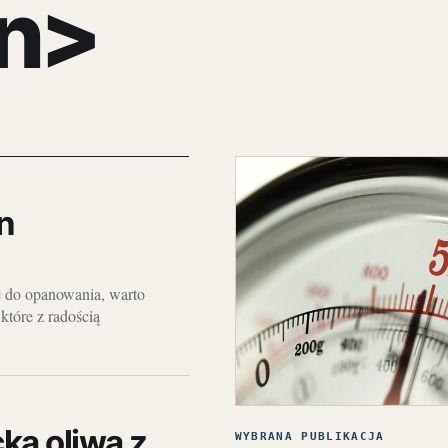
n>
n
ie do opanowania, warto
które z radością
cka oliwa z
WYBRANA PUBLIKACJA