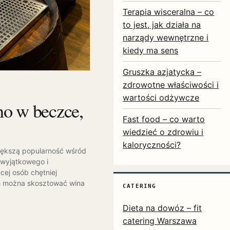
Terapia wisceralna – co
to jest, jak działa na
narządy wewnętrzne i
kiedy ma sens
Gruszka azjatycka –
zdrowotne właściwości i
wartości odżywcze
no w beczce,
Fast food – co warto
wiedzieć o zdrowiu i
kaloryczności?
iększą popularność wśród
 wyjątkowego i
cej osób chętniej
ch można skosztować wina
CATERING
Dieta na dowóz – fit
catering Warszawa