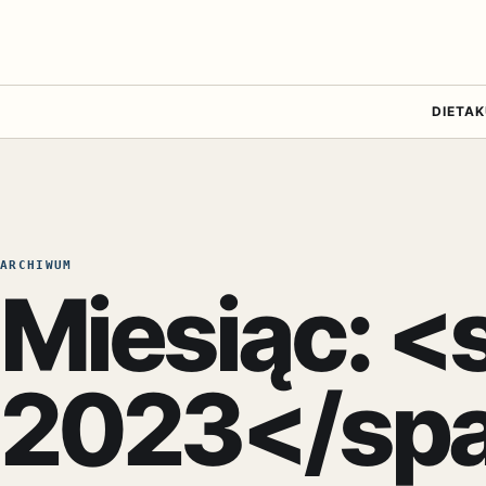
DIETA
K
ARCHIWUM
Miesiąc: <
2023</sp