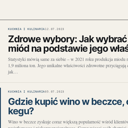
KUCHNIA I KULINARIA
12.07.2023
Zdrowe wybory: Jak wybrać 
miód na podstawie jego wła
Statystyki mówią same za siebie – w 2021 roku produkcja miodu 
1,9 miliona ton. Jego unikalne właściwości zdrowotne przyciągają 
jak…
KUCHNIA I KULINARIA
05.07.2023
Gdzie kupić wino w beczce, 
kegu?
Wino w beczce zyskuje coraz większą popularność wśród klientów
wyjątkowego i niekonwencjonalnego. Coraz więcej osób chętniej 