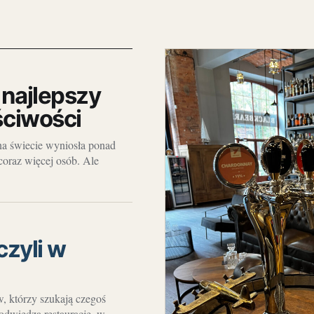
najlepszy
ściwości
na świecie wyniosła ponad
coraz więcej osób. Ale
czyli w
, którzy szukają czegoś
odwiedza restauracje, w