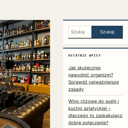
Szukaj:
Szukaj
OSTATNIE WPISY
Jak skutecznie
nawodnić organizm?
Sprawdź najważniejsze
zasady
Wino różowe do sushi i
kuchni azjatyckiej –
dlaczego to zaskakująco
dobre połączenie?