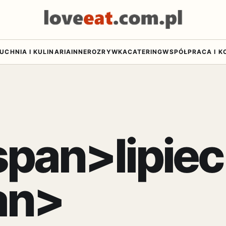
UCHNIA I KULINARIA
INNE
ROZRYWKA
CATERING
WSPÓŁPRACA I K
span>lipiec
an>