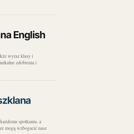
na English
akże wyraz klasy i
unikalne zdobienia i
 szklana
 każdemu spotkaniu, a
tóre mogą wzbogacić nasz