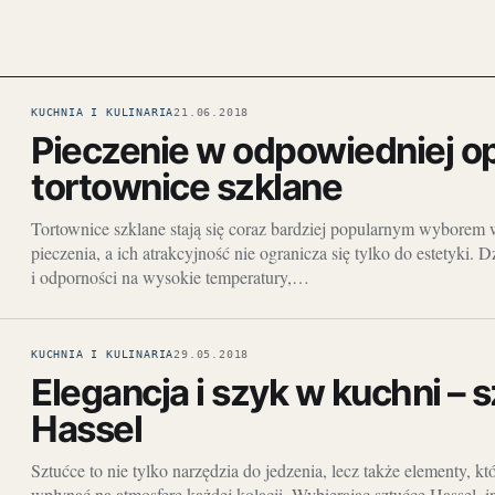
KUCHNIA I KULINARIA
21.06.2018
Pieczenie w odpowiedniej op
tortownice szklane
Tortownice szklane stają się coraz bardziej popularnym wyborem
pieczenia, a ich atrakcyjność nie ogranicza się tylko do estetyki. 
i odporności na wysokie temperatury,…
KUCHNIA I KULINARIA
29.05.2018
Elegancja i szyk w kuchni – 
Hassel
Sztućce to nie tylko narzędzia do jedzenia, lecz także elementy, 
wpłynąć na atmosferę każdej kolacji. Wybierając sztućce Hassel, 