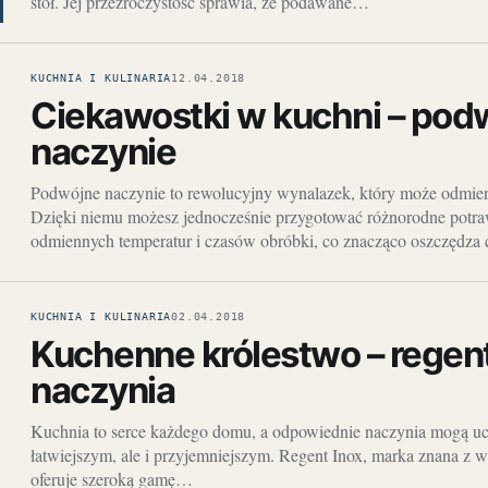
stół. Jej przezroczystość sprawia, że podawane…
KUCHNIA I KULINARIA
12.04.2018
Ciekawostki w kuchni – pod
naczynie
Podwójne naczynie to rewolucyjny wynalazek, który może odmien
Dzięki niemu możesz jednocześnie przygotować różnorodne potr
odmiennych temperatur i czasów obróbki, co znacząco oszczędza
KUCHNIA I KULINARIA
02.04.2018
Kuchenne królestwo – regent
naczynia
Kuchnia to serce każdego domu, a odpowiednie naczynia mogą uc
łatwiejszym, ale i przyjemniejszym. Regent Inox, marka znana z w
oferuje szeroką gamę…