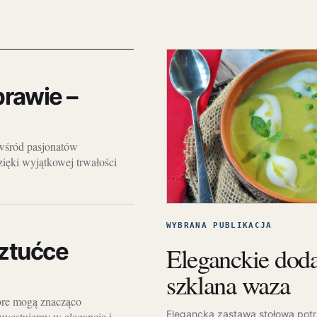
rawie –
 wśród pasjonatów
Dzięki wyjątkowej trwałości
WYBRANA PUBLIKACJA
sztućce
Eleganckie dodat
szklana waza
które mogą znacząco
Elegancka zastawa stołowa pot
inwestujemy w elegancję i