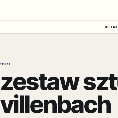
DIETA
K
TEMAT
zestaw sz
villenbach