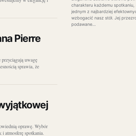
charakteru każdemu spotkaniu, 
jednym z najbardziej efektown
wzbogacić nasz stół. Jej przezr
podawane…
na Pierre
re przyciągają uwagę
esnością sprawia, że
 wyjątkowej
odpowiednią oprawę. Wybór
i atmosferę spotkania.