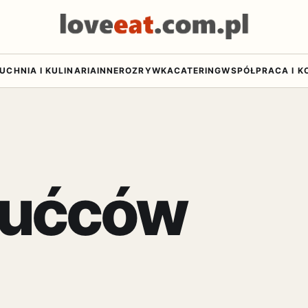
UCHNIA I KULINARIA
INNE
ROZRYWKA
CATERING
WSPÓŁPRACA I K
tućców