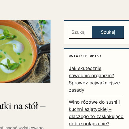
Szukaj:
Szukaj
OSTATNIE WPISY
Jak skutecznie
nawodnić organizm?
Sprawdź najważniejsze
zasady
ki na stół –
Wino różowe do sushi i
kuchni azjatyckiej –
dlaczego to zaskakująco
dobre połączenie?
rafi nadać wyjątkowego