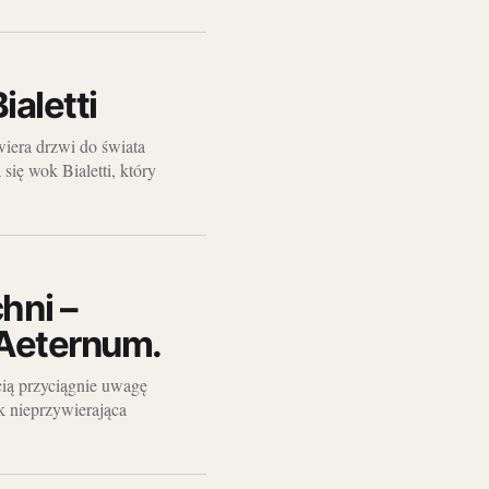
ialetti
wiera drzwi do świata
ię wok Bialetti, który
hni –
 Aeternum.
cią przyciągnie uwagę
k nieprzywierająca