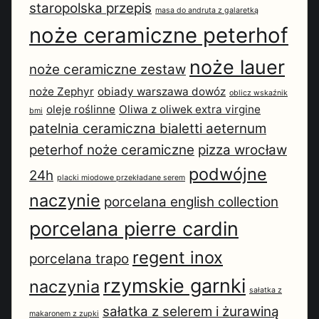
staropolska przepis
masa do andruta z galaretką
noże ceramiczne peterhof
noże lauer
noże ceramiczne zestaw
noże Zephyr
obiady warszawa dowóz
oblicz wskaźnik
oleje roślinne
Oliwa z oliwek extra virgine
bmi
patelnia ceramiczna bialetti aeternum
peterhof noże ceramiczne
pizza wrocław
podwójne
24h
placki miodowe przekładane serem
naczynie
porcelana english collection
porcelana pierre cardin
regent inox
porcelana trapo
rzymskie garnki
naczynia
sałatka z
sałatka z selerem i żurawiną
makaronem z zupki