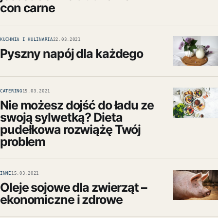
con carne
KUCHNIA I KULINARIA
22.03.2021
Pyszny napój dla każdego
CATERING
15.03.2021
Nie możesz dojść do ładu ze
swoją sylwetką? Dieta
pudełkowa rozwiążę Twój
problem
INNE
15.03.2021
Oleje sojowe dla zwierząt –
ekonomiczne i zdrowe