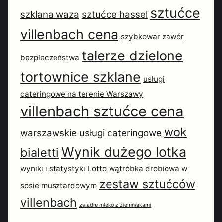
sztućce
szklana waza
sztućce hassel
villenbach cena
szybkowar zawór
talerze dzielone
bezpieczeństwa
tortownice szklane
usługi
cateringowe na terenie Warszawy
villenbach sztućce cena
wok
warszawskie usługi cateringowe
Wynik dużego lotka
bialetti
wyniki i statystyki Lotto
wątróbka drobiowa w
zestaw sztućców
sosie musztardowym
villenbach
zsiadłe mleko z ziemniakami