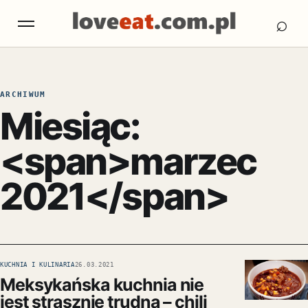
Otw
Otwórz menu
⌕
ARCHIWUM
Miesiąc:
<span>marzec
2021</span>
KUCHNIA I KULINARIA
26.03.2021
Meksykańska kuchnia nie
jest strasznie trudna – chili