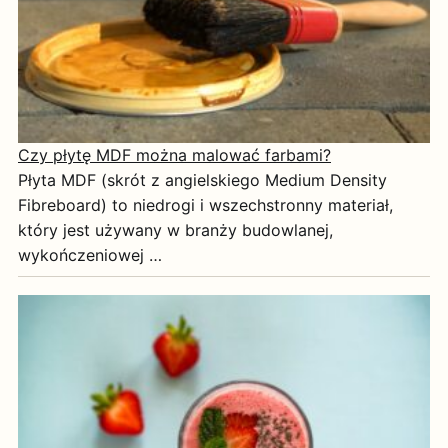
Czy płytę MDF można malować farbami?
Płyta MDF (skrót z angielskiego Medium Density
Fibreboard) to niedrogi i wszechstronny materiał,
który jest używany w branży budowlanej,
wykończeniowej …