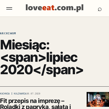
Otw
Otwórz menu
⌕
ARCHIWUM
Miesiąc:
<span>lipiec
2020</span>
KUCHNIA I KULINARIA
30.07.2020
Fit przepis na imprezę –
Roladki z papryką, sałatą i