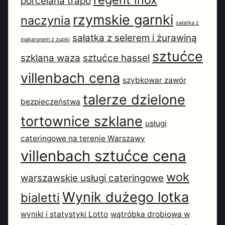
porcelana trapo
rzymskie garnki
naczynia
sałatka z
sałatka z selerem i żurawiną
makaronem z zupki
sztućce
szklana waza
sztućce hassel
villenbach cena
szybkowar zawór
talerze dzielone
bezpieczeństwa
tortownice szklane
usługi
cateringowe na terenie Warszawy
villenbach sztućce cena
wok
warszawskie usługi cateringowe
Wynik dużego lotka
bialetti
wyniki i statystyki Lotto
wątróbka drobiowa w