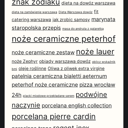
znak zodiaku
dieta na dowóz warszawa
fit
dieta na zamówienie warszawa
Dieta Warszawa dowóz
marynata
catering warszawa
jak zrobic samosy
staropolska przepis
masa do andruta z galaretką
noże ceramiczne peterhof
noże lauer
noże ceramiczne zestaw
noże Zephyr
obiady warszawa dowóz
oblicz wskaźnik
oleje roślinne
Oliwa z oliwek extra virgine
bmi
patelnia ceramiczna bialetti aeternum
peterhof noże ceramiczne
pizza wrocław
podwójne
24h
placki miodowe przekładane serem
naczynie
porcelana english collection
porcelana pierre cardin
regent inox