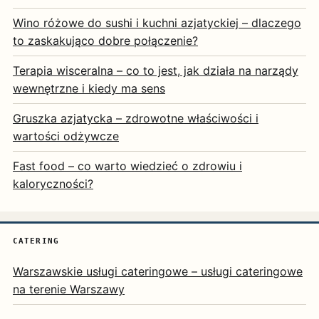
Wino różowe do sushi i kuchni azjatyckiej – dlaczego
to zaskakująco dobre połączenie?
Terapia wisceralna – co to jest, jak działa na narządy
wewnętrzne i kiedy ma sens
Gruszka azjatycka – zdrowotne właściwości i
wartości odżywcze
Fast food – co warto wiedzieć o zdrowiu i
kaloryczności?
CATERING
Warszawskie usługi cateringowe – usługi cateringowe
na terenie Warszawy