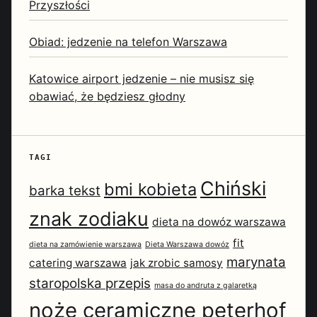
Przyszłości
Obiad: jedzenie na telefon Warszawa
Katowice airport jedzenie – nie musisz się
obawiać, że będziesz głodny
TAGI
Chiński
bmi kobieta
barka tekst
znak zodiaku
dieta na dowóz warszawa
fit
dieta na zamówienie warszawa
Dieta Warszawa dowóz
marynata
catering warszawa
jak zrobic samosy
staropolska przepis
masa do andruta z galaretką
noże ceramiczne peterhof