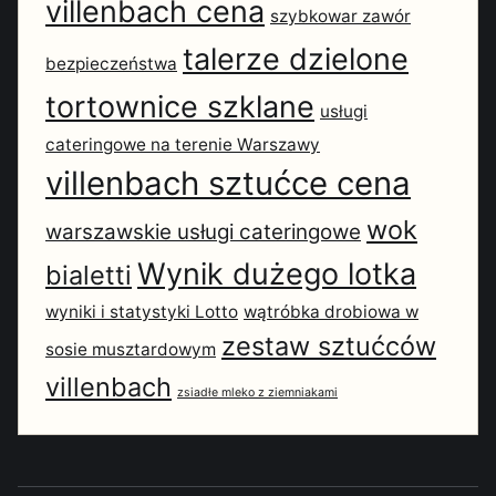
villenbach cena
szybkowar zawór
talerze dzielone
bezpieczeństwa
tortownice szklane
usługi
cateringowe na terenie Warszawy
villenbach sztućce cena
wok
warszawskie usługi cateringowe
Wynik dużego lotka
bialetti
wyniki i statystyki Lotto
wątróbka drobiowa w
zestaw sztućców
sosie musztardowym
villenbach
zsiadłe mleko z ziemniakami