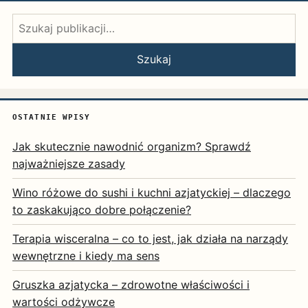
Szukaj:
Szukaj
OSTATNIE WPISY
Jak skutecznie nawodnić organizm? Sprawdź
najważniejsze zasady
Wino różowe do sushi i kuchni azjatyckiej – dlaczego
to zaskakująco dobre połączenie?
Terapia wisceralna – co to jest, jak działa na narządy
wewnętrzne i kiedy ma sens
Gruszka azjatycka – zdrowotne właściwości i
wartości odżywcze