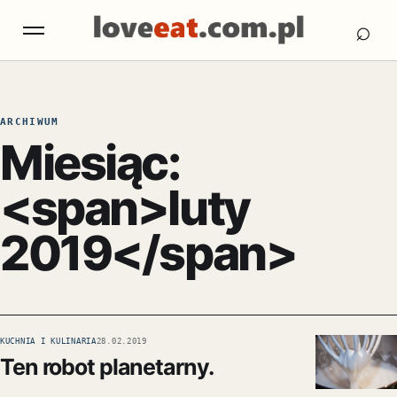
Otw
Otwórz menu
⌕
ARCHIWUM
Miesiąc:
<span>luty
2019</span>
KUCHNIA I KULINARIA
28.02.2019
Ten robot planetarny.