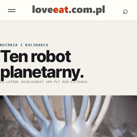
Otw
Otwórz menu
⌕
KUCHNIA I KULINARIA
Ten robot
planetarny.
28 LUTEGO 2019
LOVEEAT.COM.PL
7 MIN CZYTANIA