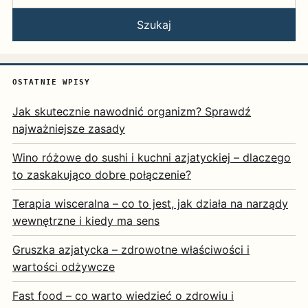
Szukaj
OSTATNIE WPISY
Jak skutecznie nawodnić organizm? Sprawdź
najważniejsze zasady
Wino różowe do sushi i kuchni azjatyckiej – dlaczego
to zaskakująco dobre połączenie?
Terapia wisceralna – co to jest, jak działa na narządy
wewnętrzne i kiedy ma sens
Gruszka azjatycka – zdrowotne właściwości i
wartości odżywcze
Fast food – co warto wiedzieć o zdrowiu i