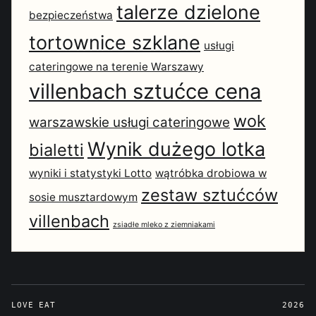
talerze dzielone
bezpieczeństwa
tortownice szklane
usługi
cateringowe na terenie Warszawy
villenbach sztućce cena
wok
warszawskie usługi cateringowe
Wynik dużego lotka
bialetti
wyniki i statystyki Lotto
wątróbka drobiowa w
zestaw sztućców
sosie musztardowym
villenbach
zsiadłe mleko z ziemniakami
LOVE EAT
2026