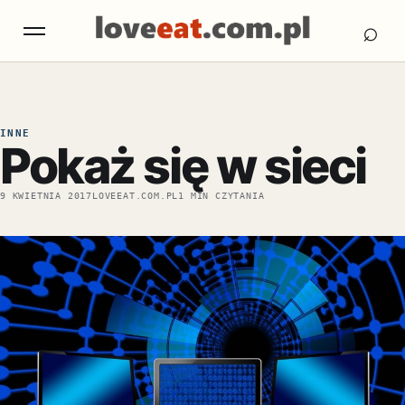
Otw
Otwórz menu
⌕
INNE
Pokaż się w sieci
9 KWIETNIA 2017
LOVEEAT.COM.PL
1 MIN CZYTANIA