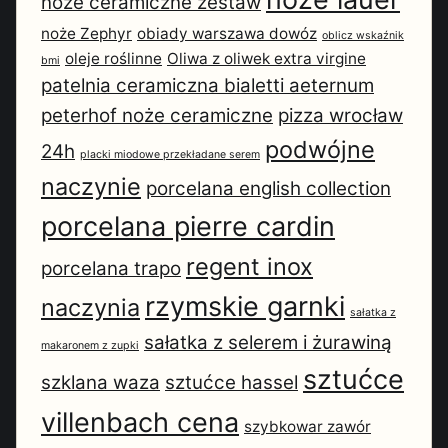
noże ceramiczne zestaw
noże Zephyr
obiady warszawa dowóz
oblicz wskaźnik
oleje roślinne
Oliwa z oliwek extra virgine
bmi
patelnia ceramiczna bialetti aeternum
peterhof noże ceramiczne
pizza wrocław
podwójne
24h
placki miodowe przekładane serem
naczynie
porcelana english collection
porcelana pierre cardin
regent inox
porcelana trapo
rzymskie garnki
naczynia
sałatka z
sałatka z selerem i żurawiną
makaronem z zupki
sztućce
szklana waza
sztućce hassel
villenbach cena
szybkowar zawór