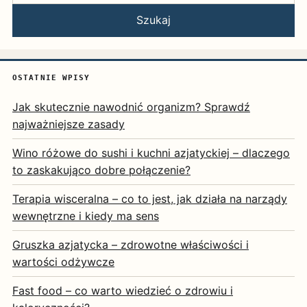
Szukaj
OSTATNIE WPISY
Jak skutecznie nawodnić organizm? Sprawdź
najważniejsze zasady
Wino różowe do sushi i kuchni azjatyckiej – dlaczego
to zaskakująco dobre połączenie?
Terapia wisceralna – co to jest, jak działa na narządy
wewnętrzne i kiedy ma sens
Gruszka azjatycka – zdrowotne właściwości i
wartości odżywcze
Fast food – co warto wiedzieć o zdrowiu i