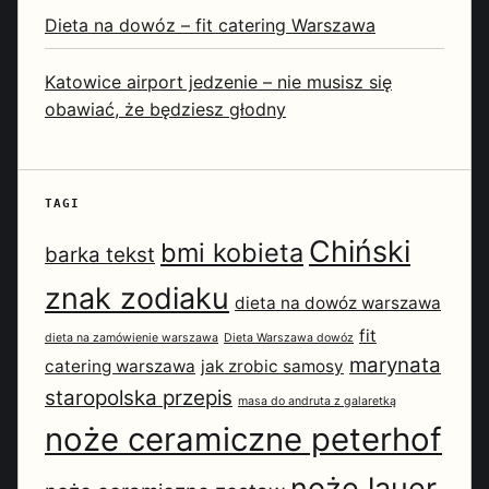
Dieta na dowóz – fit catering Warszawa
Katowice airport jedzenie – nie musisz się
obawiać, że będziesz głodny
TAGI
Chiński
bmi kobieta
barka tekst
znak zodiaku
dieta na dowóz warszawa
fit
dieta na zamówienie warszawa
Dieta Warszawa dowóz
marynata
catering warszawa
jak zrobic samosy
staropolska przepis
masa do andruta z galaretką
noże ceramiczne peterhof
noże lauer