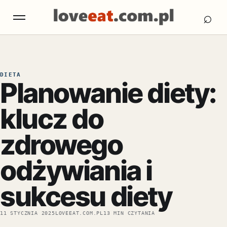
Otw
Otwórz menu
⌕
DIETA
Planowanie diety:
klucz do
zdrowego
odżywiania i
sukcesu diety
11 STYCZNIA 2025
LOVEEAT.COM.PL
13 MIN CZYTANIA