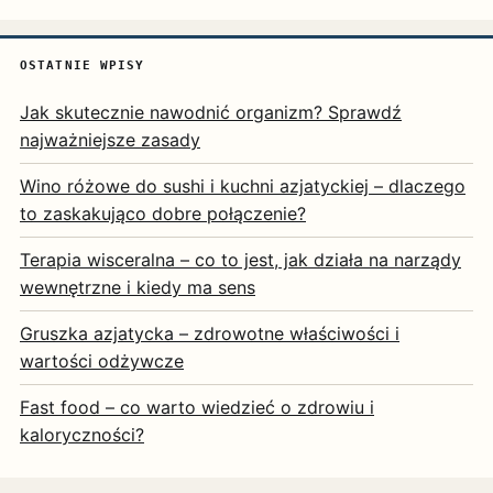
OSTATNIE WPISY
Jak skutecznie nawodnić organizm? Sprawdź
najważniejsze zasady
Wino różowe do sushi i kuchni azjatyckiej – dlaczego
to zaskakująco dobre połączenie?
Terapia wisceralna – co to jest, jak działa na narządy
wewnętrzne i kiedy ma sens
Gruszka azjatycka – zdrowotne właściwości i
wartości odżywcze
Fast food – co warto wiedzieć o zdrowiu i
kaloryczności?