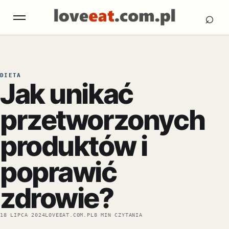
Otw
Otwórz menu
⌕
DIETA
Jak unikać
przetworzonych
produktów i
poprawić
zdrowie?
18 LIPCA 2024
LOVEEAT.COM.PL
8 MIN CZYTANIA