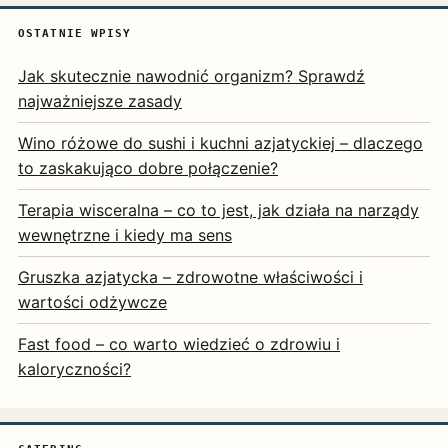
OSTATNIE WPISY
Jak skutecznie nawodnić organizm? Sprawdź
najważniejsze zasady
Wino różowe do sushi i kuchni azjatyckiej – dlaczego
to zaskakująco dobre połączenie?
Terapia wisceralna – co to jest, jak działa na narządy
wewnętrzne i kiedy ma sens
Gruszka azjatycka – zdrowotne właściwości i
wartości odżywcze
Fast food – co warto wiedzieć o zdrowiu i
kaloryczności?