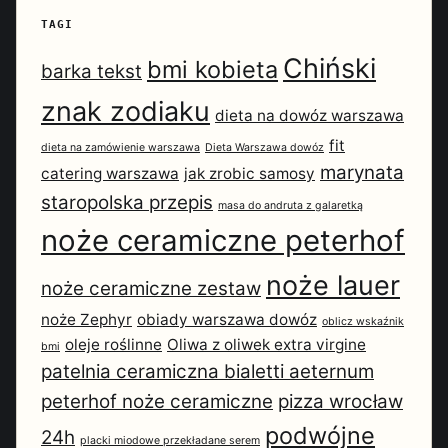
TAGI
Chiński
bmi kobieta
barka tekst
znak zodiaku
dieta na dowóz warszawa
fit
dieta na zamówienie warszawa
Dieta Warszawa dowóz
marynata
catering warszawa
jak zrobic samosy
staropolska przepis
masa do andruta z galaretką
noże ceramiczne peterhof
noże lauer
noże ceramiczne zestaw
noże Zephyr
obiady warszawa dowóz
oblicz wskaźnik
oleje roślinne
Oliwa z oliwek extra virgine
bmi
patelnia ceramiczna bialetti aeternum
peterhof noże ceramiczne
pizza wrocław
podwójne
24h
placki miodowe przekładane serem