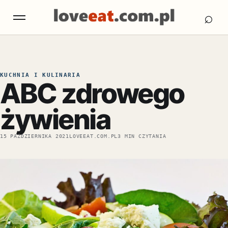
Otw
Otwórz menu
⌕
KUCHNIA I KULINARIA
ABC zdrowego
żywienia
15 PAŹDZIERNIKA 2021
LOVEEAT.COM.PL
3 MIN CZYTANIA