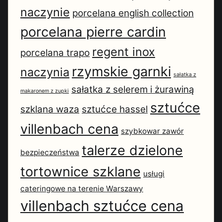
naczynie
porcelana english collection
porcelana pierre cardin
regent inox
porcelana trapo
rzymskie garnki
naczynia
sałatka z
sałatka z selerem i żurawiną
makaronem z zupki
sztućce
szklana waza
sztućce hassel
villenbach cena
szybkowar zawór
talerze dzielone
bezpieczeństwa
tortownice szklane
usługi
cateringowe na terenie Warszawy
villenbach sztućce cena