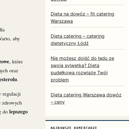
Dieta na dowóz – fit catering
Warszawa
dla
Dieta catering – catering
Warto, aby
dietetyczny Łódź
Nie możesz dojść do ładu ze
zowe
, które
swoją sylwetką? Dieta
nych oraz
pudełkowa rozwiążę Twój
esterolu
.
problem
 regulacji
Dieta catering Warszawa dowóz
e zdrowych
– ceny
lepszego
ię do
NAJNOWSZE KOMENTARZE