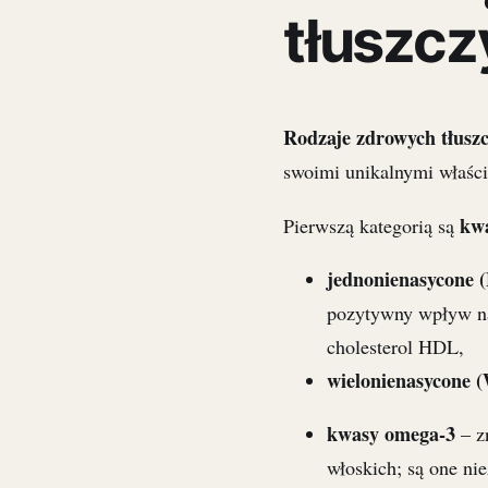
tłuszcz
Rodzaje zdrowych tłusz
swoimi unikalnymi właści
kwa
Pierwszą kategorią są
jednonienasycone
pozytywny wpływ na 
cholesterol HDL,
wielonienasycone
kwasy omega-3
– z
włoskich; są one ni