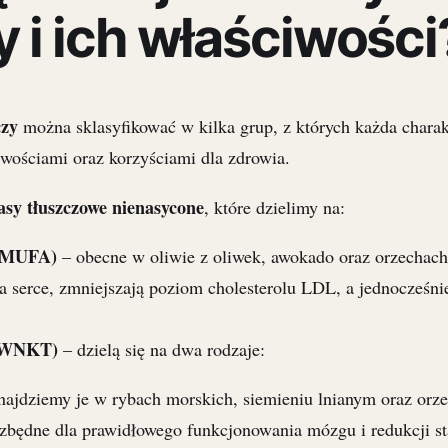
y i ich właściwości
czy
można sklasyfikować w kilka grup, z których każda charak
wościami oraz korzyściami dla zdrowia.
sy tłuszczowe nienasycone
, które dzielimy na:
 (MUFA)
– obecne w oliwie z oliwek, awokado oraz orzechach
serce, zmniejszają poziom cholesterolu LDL, a jednocześni
 (WNKT)
– dzielą się na dwa rodzaje:
najdziemy je w rybach morskich, siemieniu lnianym oraz orz
ezbędne dla prawidłowego funkcjonowania mózgu i redukcji s