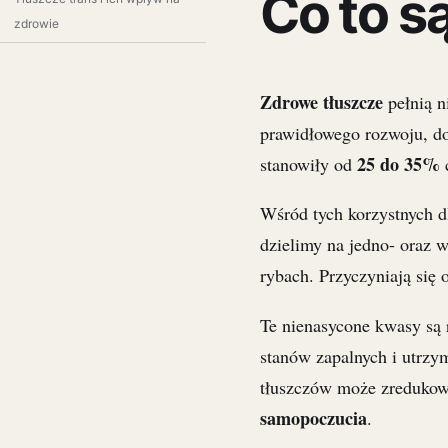
Co to s
zdrowie
Zdrowe tłuszcze
pełnią n
prawidłowego rozwoju, dos
25 do 35%
stanowiły od
c
Wśród tych korzystnych 
dzielimy na jedno- oraz 
rybach. Przyczyniają się
Te nienasycone kwasy są 
stanów zapalnych i utrzy
tłuszczów może zreduko
samopoczucia
.