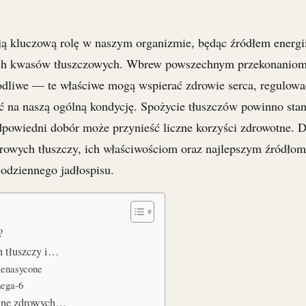
ą kluczową rolę w naszym organizmie, będąc źródłem energii
ch kwasów tłuszczowych. Wbrew powszechnym przekonaniom
kodliwe — te właściwe mogą wspierać zdrowie serca, regulow
ć na naszą ogólną kondycję. Spożycie tłuszczów powinno sta
odpowiedni dobór może przynieść liczne korzyści zdrowotne. D
drowych tłuszczy, ich właściwościom oraz najlepszym źródłom
dziennego jadłospisu.
?
h tłuszczy i…
ienasycone
ega-6
otne zdrowych…