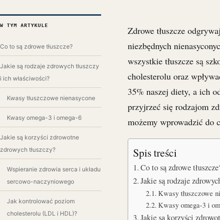
W TYM ARTYKULE
Zdrowe tłuszcze odgrywaj
niezbędnych nienasycony
Co to są zdrowe tłuszcze?
wszystkie tłuszcze są sz
Jakie są rodzaje zdrowych tłuszczy
cholesterolu oraz wpływa
i ich właściwości?
35% naszej diety, a ich 
Kwasy tłuszczowe nienasycone
przyjrzeć się rodzajom z
Kwasy omega-3 i omega-6
możemy wprowadzić do co
Jakie są korzyści zdrowotne
Spis treści
zdrowych tłuszczy?
Co to są zdrowe tłuszcze
Wspieranie zdrowia serca i układu
Jakie są rodzaje zdrowyc
sercowo-naczyniowego
Kwasy tłuszczowe n
Jak kontrolować poziom
Kwasy omega-3 i om
cholesterolu (LDL i HDL)?
Jakie są korzyści zdrow