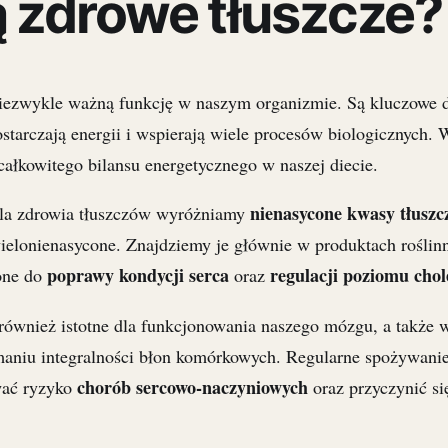
ą zdrowe tłuszcze?
iezwykle ważną funkcję w naszym organizmie. Są kluczowe 
tarczają energii i wspierają wiele procesów biologicznych. 
ałkowitego bilansu energetycznego w naszej diecie.
nienasycone kwasy tłuszc
dla zdrowia tłuszczów wyróżniamy
wielonienasycone. Znajdziemy je głównie w produktach roślin
poprawy kondycji serca
regulacji poziomu chol
 one do
oraz
również istotne dla funkcjonowania naszego mózgu, a także w
maniu integralności błon komórkowych. Regularne spożywani
chorób sercowo-naczyniowych
wać ryzyko
oraz przyczynić s