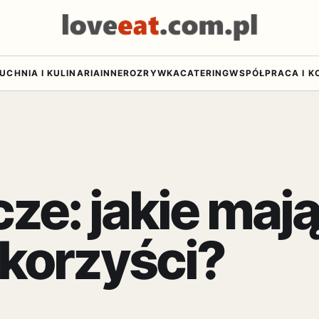
UCHNIA I KULINARIA
INNE
ROZRYWKA
CATERING
WSPÓŁPRACA I K
ze: jakie maj
 korzyści?