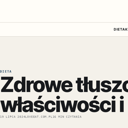
DIETA
K
DIETA
Zdrowe tłuszc
właściwości i
19 LIPCA 2024
LOVEEAT.COM.PL
16 MIN CZYTANIA