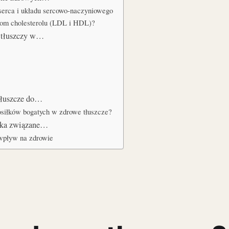
serca i układu sercowo-naczyniowego
iom cholesterolu (LDL i HDL)?
h tłuszczy w…
tłuszcze do…
osiłków bogatych w zdrowe tłuszcze?
zyka związane…
 wpływ na zdrowie