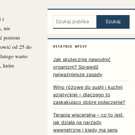
 i
Szukaj:
Szukaj
, nie
ać poziom
nowić od 25 do
OSTATNIE WPISY
latego warto
Jak skutecznie nawodnić
, które
organizm? Sprawdź
najważniejsze zasady
Wino różowe do sushi i kuchni
azjatyckiej – dlaczego to
zaskakująco dobre połączenie?
Terapia wisceralna – co to jest,
jak działa na narządy
wewnętrzne i kiedy ma sens