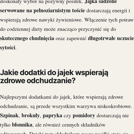
Jajka sadzone
doskonały wybór na pożywny posiłek.
serwowane na pełnoziarnistym toście
dostarczają energii i
wspierają zdrowe nawyki żywieniowe. Włączenie tych potraw
do codziennej diety może znacząco przyczynić się do
skutecznego chudnięcia
długotrwałe uczucie
oraz zapewnić
sytości
.
Jakie dodatki do jajek wspierają
zdrowe odchudzanie?
Najlepszymi dodatkami do jajek, które wspierają zdrowe
odchudzanie, są przede wszystkim warzywa niskoskrobiowe.
Szpinak
brokuły
papryka
pomidory
,
,
czy
dostarczają nie
błonnika
tylko
, ale również cennych składników
odżywczych. Dzięki tym składnikom nasze posiłki stają się