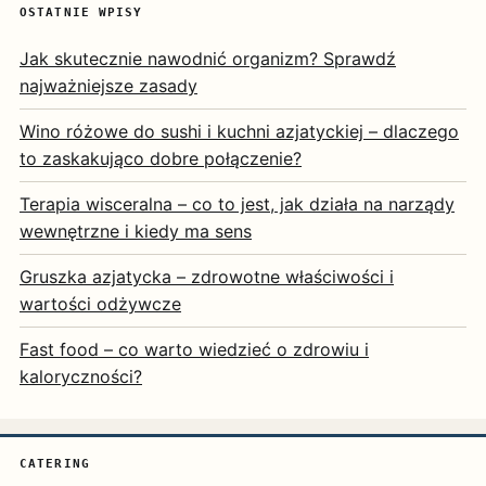
OSTATNIE WPISY
Jak skutecznie nawodnić organizm? Sprawdź
najważniejsze zasady
Wino różowe do sushi i kuchni azjatyckiej – dlaczego
to zaskakująco dobre połączenie?
Terapia wisceralna – co to jest, jak działa na narządy
wewnętrzne i kiedy ma sens
Gruszka azjatycka – zdrowotne właściwości i
wartości odżywcze
Fast food – co warto wiedzieć o zdrowiu i
kaloryczności?
CATERING