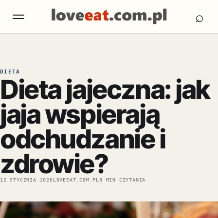
Otw
Otwórz menu
⌕
DIETA
Dieta jajeczna: jak
jaja wspierają
odchudzanie i
zdrowie?
12 STYCZNIA 2026
LOVEEAT.COM.PL
9 MIN CZYTANIA