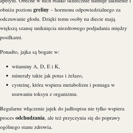
apetytu. Obecne w nich białko skutecznie hamuje łaknienie i
greliny
obniża poziom
– hormonu odpowiedzialnego za
odczuwanie głodu. Dzięki temu osoby na diecie mają
większą szansę uniknięcia niezdrowego podjadania między
posiłkami.
Ponadto, jajka są bogate w:
witaminy A, D, E i K,
minerały takie jak potas i żelazo,
cysteinę, która wspiera metabolizm i pomaga w
usuwaniu toksyn z organizmu.
Regularne włączenie jajek do jadłospisu nie tylko wspiera
odchudzania
proces
, ale też przyczynia się do poprawy
ogólnego stanu zdrowia.