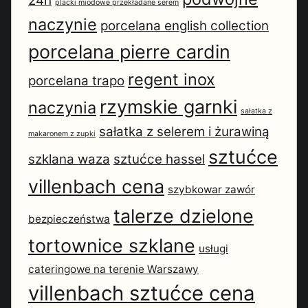
24h
placki miodowe przekładane serem
naczynie
porcelana english collection
porcelana pierre cardin
regent inox
porcelana trapo
rzymskie garnki
naczynia
sałatka z
sałatka z selerem i żurawiną
makaronem z zupki
sztućce
szklana waza
sztućce hassel
villenbach cena
szybkowar zawór
talerze dzielone
bezpieczeństwa
tortownice szklane
usługi
cateringowe na terenie Warszawy
villenbach sztućce cena