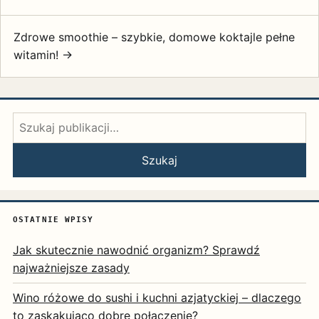
Zdrowe smoothie – szybkie, domowe koktajle pełne
witamin! →
Szukaj:
Szukaj
OSTATNIE WPISY
Jak skutecznie nawodnić organizm? Sprawdź
najważniejsze zasady
Wino różowe do sushi i kuchni azjatyckiej – dlaczego
to zaskakująco dobre połączenie?