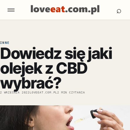
Otw
Otwórz menu
⌕
INNE
Dowiedz się jaki
olejek z CBD
wybrać?
2 WRZEŚNIA 2022
LOVEEAT.COM.PL
2 MIN CZYTANIA