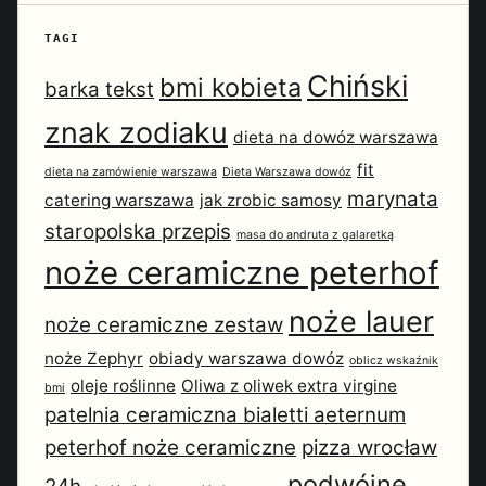
TAGI
Chiński
bmi kobieta
barka tekst
znak zodiaku
dieta na dowóz warszawa
fit
dieta na zamówienie warszawa
Dieta Warszawa dowóz
marynata
catering warszawa
jak zrobic samosy
staropolska przepis
masa do andruta z galaretką
noże ceramiczne peterhof
noże lauer
noże ceramiczne zestaw
noże Zephyr
obiady warszawa dowóz
oblicz wskaźnik
oleje roślinne
Oliwa z oliwek extra virgine
bmi
patelnia ceramiczna bialetti aeternum
peterhof noże ceramiczne
pizza wrocław
podwójne