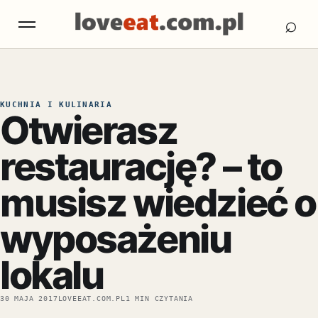
Otw
Otwórz menu
⌕
KUCHNIA I KULINARIA
Otwierasz
restaurację? – to
musisz wiedzieć o
wyposażeniu
lokalu
30 MAJA 2017
LOVEEAT.COM.PL
1 MIN CZYTANIA