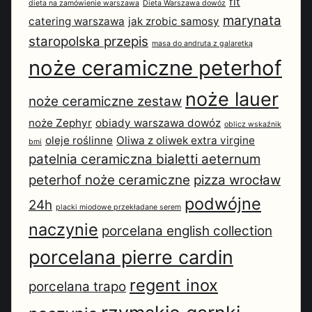
fit
dieta na zamówienie warszawa
Dieta Warszawa dowóz
marynata
catering warszawa
jak zrobic samosy
staropolska przepis
masa do andruta z galaretką
noże ceramiczne peterhof
noże lauer
noże ceramiczne zestaw
noże Zephyr
obiady warszawa dowóz
oblicz wskaźnik
oleje roślinne
Oliwa z oliwek extra virgine
bmi
patelnia ceramiczna bialetti aeternum
peterhof noże ceramiczne
pizza wrocław
podwójne
24h
placki miodowe przekładane serem
naczynie
porcelana english collection
porcelana pierre cardin
regent inox
porcelana trapo