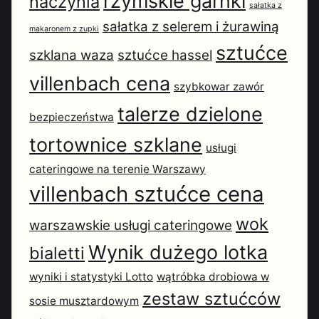
rzymskie garnki
naczynia
sałatka z
sałatka z selerem i żurawiną
makaronem z zupki
sztućce
szklana waza
sztućce hassel
villenbach cena
szybkowar zawór
talerze dzielone
bezpieczeństwa
tortownice szklane
usługi
cateringowe na terenie Warszawy
villenbach sztućce cena
wok
warszawskie usługi cateringowe
Wynik dużego lotka
bialetti
wyniki i statystyki Lotto
wątróbka drobiowa w
zestaw sztućców
sosie musztardowym