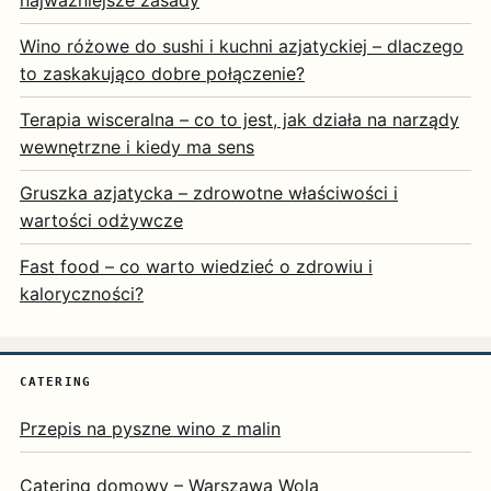
Wino różowe do sushi i kuchni azjatyckiej – dlaczego
to zaskakująco dobre połączenie?
Terapia wisceralna – co to jest, jak działa na narządy
wewnętrzne i kiedy ma sens
Gruszka azjatycka – zdrowotne właściwości i
wartości odżywcze
Fast food – co warto wiedzieć o zdrowiu i
kaloryczności?
CATERING
Przepis na pyszne wino z malin
Catering domowy – Warszawa Wola