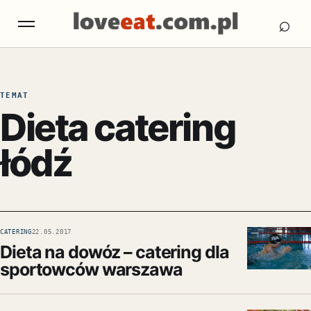
Otw
Otwórz menu
⌕
TEMAT
Dieta catering
łódź
CATERING
22.05.2017
Dieta na dowóz – catering dla
sportowców warszawa