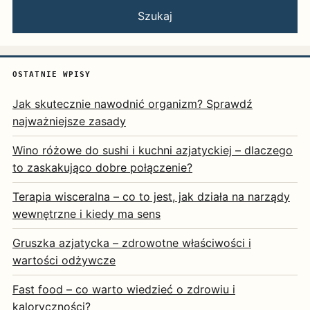
Szukaj
OSTATNIE WPISY
Jak skutecznie nawodnić organizm? Sprawdź
najważniejsze zasady
Wino różowe do sushi i kuchni azjatyckiej – dlaczego
to zaskakująco dobre połączenie?
Terapia wisceralna – co to jest, jak działa na narządy
wewnętrzne i kiedy ma sens
Gruszka azjatycka – zdrowotne właściwości i
wartości odżywcze
Fast food – co warto wiedzieć o zdrowiu i
kaloryczności?