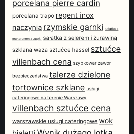
porcelana pierre cardin
regent inox
porcelana trapo
rzymskie garnki
naczynia
sałatka z
sałatka z selerem i żurawiną
makaronem z zupki
sztućce
szklana waza
sztućce hassel
villenbach cena
szybkowar zawór
talerze dzielone
bezpieczeństwa
tortownice szklane
usługi
cateringowe na terenie Warszawy
villenbach sztućce cena
wok
warszawskie usługi cateringowe
Wynik dużego lotka
bialetti