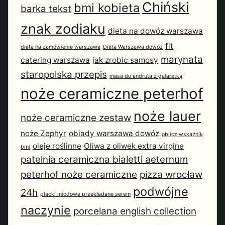
Chiński
bmi kobieta
barka tekst
znak zodiaku
dieta na dowóz warszawa
fit
dieta na zamówienie warszawa
Dieta Warszawa dowóz
marynata
catering warszawa
jak zrobic samosy
staropolska przepis
masa do andruta z galaretką
noże ceramiczne peterhof
noże lauer
noże ceramiczne zestaw
noże Zephyr
obiady warszawa dowóz
oblicz wskaźnik
oleje roślinne
Oliwa z oliwek extra virgine
bmi
patelnia ceramiczna bialetti aeternum
peterhof noże ceramiczne
pizza wrocław
podwójne
24h
placki miodowe przekładane serem
naczynie
porcelana english collection