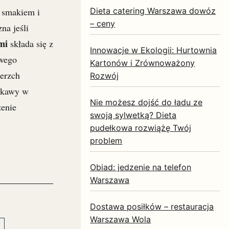
Dieta catering Warszawa dowóz
 smakiem i
– ceny
na jeśli
mi
składa się z
Innowacje w Ekologii: Hurtownia
owego
Kartonów i Zrównoważony
ierzch
Rozwój
o kawy w
Nie możesz dojść do ładu ze
zenie
swoją sylwetką? Dieta
pudełkowa rozwiążę Twój
problem
Obiad: jedzenie na telefon
Warszawa
Dostawa posiłków – restauracja
Warszawa Wola