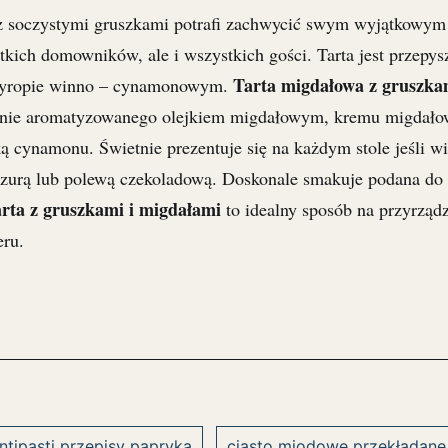
 z soczystymi gruszkami potrafi zachwycić swym wyjątkowym
kich domowników, ale i wszystkich gości. Tarta jest przepysz
Tarta migdałowa z gruszka
 syropie winno – cynamonowym.
lnie aromatyzowanego olejkiem migdałowym, kremu migdał
ą cynamonu. Świetnie prezentuje się na każdym stole jeśli w
azurą lub polewą czekoladową. Doskonale smakuje podana d
rta z gruszkami i migdałami
to idealny sposób na przyrząd
eru.
ntipasti przepisy papryka
ciasto miodowe przekładane