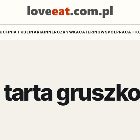
UCHNIA I KULINARIA
INNE
ROZRYWKA
CATERING
WSPÓŁPRACA I K
tarta gruszk