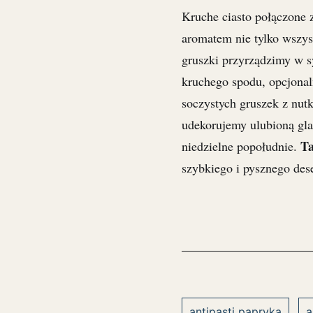
Kruche ciasto połączone
aromatem nie tylko wszyst
gruszki przyrządzimy w
kruchego spodu, opcjona
soczystych gruszek z nutk
udekorujemy ulubioną gl
Ta
niedzielne popołudnie.
szybkiego i pysznego des
antipasti papryka
a