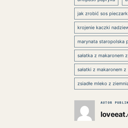
jak zrobić sos pieczar
krojenie kaczki nadzie
marynata staropolska 
sałatka z makaronem z
sałatki z makaronem z 
zsiadłe mleko z ziemni
AUTOR PUBLI
loveeat