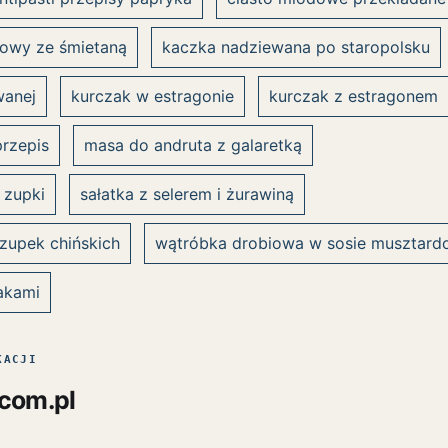
kowy ze śmietaną
kaczka nadziewana po staropolsku
wanej
kurczak w estragonie
kurczak z estragonem
przepis
masa do andruta z galaretką
 zupki
sałatka z selerem i żurawiną
zupek chińskich
wątróbka drobiowa w sosie musztar
akami
KACJI
.com.pl