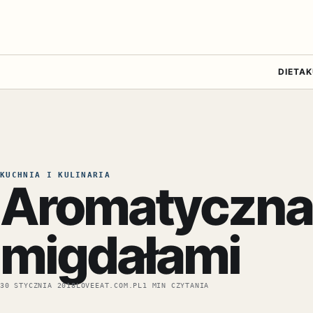
DIETA
K
KUCHNIA I KULINARIA
Aromatyczna 
migdałami
30 STYCZNIA 2018
LOVEEAT.COM.PL
1 MIN CZYTANIA