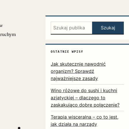
 w
Szukaj:
Szukaj
kruchym
OSTATNIE WPISY
Jak skutecznie nawodnić
organizm? Sprawdź
najważniejsze zasady
Wino różowe do sushi i kuchni
azjatyckiej – dlaczego to
zaskakująco dobre połączenie?
Terapia wisceralna – co to jest,
jak działa na narządy