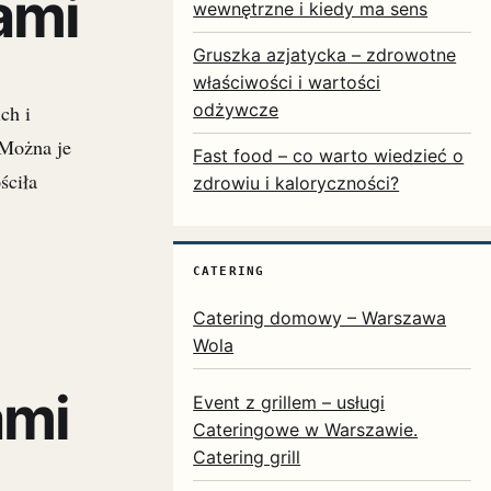
ami
wewnętrzne i kiedy ma sens
Gruszka azjatycka – zdrowotne
właściwości i wartości
odżywcze
ch i
 Można je
Fast food – co warto wiedzieć o
ściła
zdrowiu i kaloryczności?
CATERING
Catering domowy – Warszawa
Wola
ami
Event z grillem – usługi
Cateringowe w Warszawie.
Catering grill