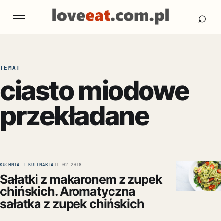
Otw
Otwórz menu
⌕
TEMAT
ciasto miodowe
przekładane
KUCHNIA I KULINARIA
11.02.2018
Sałatki z makaronem z zupek
chińskich. Aromatyczna
sałatka z zupek chińskich