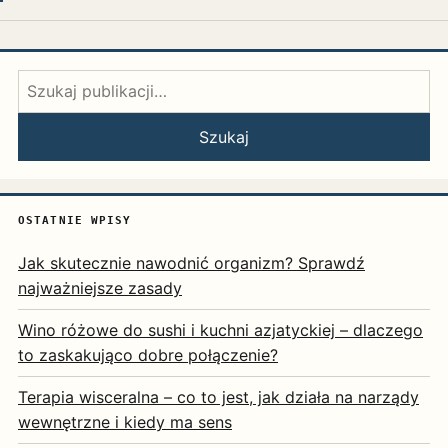
Szukaj:
Szukaj
OSTATNIE WPISY
Jak skutecznie nawodnić organizm? Sprawdź
najważniejsze zasady
Wino różowe do sushi i kuchni azjatyckiej – dlaczego
to zaskakująco dobre połączenie?
Terapia wisceralna – co to jest, jak działa na narządy
wewnętrzne i kiedy ma sens