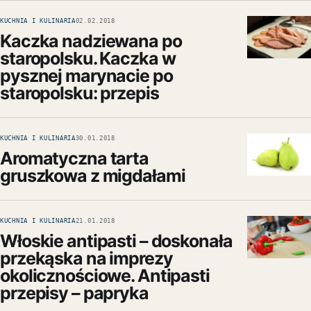
KUCHNIA I KULINARIA
02.02.2018
Kaczka nadziewana po
staropolsku. Kaczka w
pysznej marynacie po
staropolsku: przepis
KUCHNIA I KULINARIA
30.01.2018
Aromatyczna tarta
gruszkowa z migdałami
KUCHNIA I KULINARIA
21.01.2018
Włoskie antipasti – doskonała
przekąska na imprezy
okolicznościowe. Antipasti
przepisy – papryka