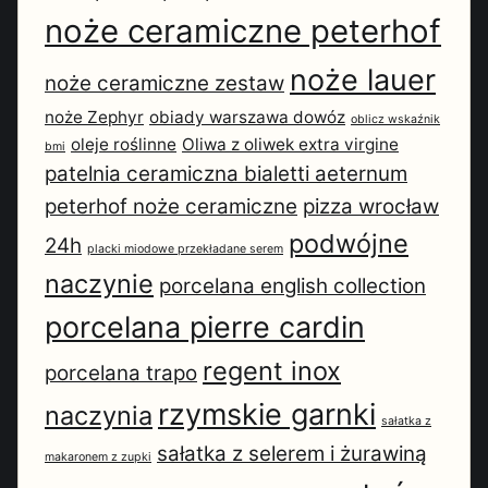
noże ceramiczne peterhof
noże lauer
noże ceramiczne zestaw
noże Zephyr
obiady warszawa dowóz
oblicz wskaźnik
oleje roślinne
Oliwa z oliwek extra virgine
bmi
patelnia ceramiczna bialetti aeternum
peterhof noże ceramiczne
pizza wrocław
podwójne
24h
placki miodowe przekładane serem
naczynie
porcelana english collection
porcelana pierre cardin
regent inox
porcelana trapo
rzymskie garnki
naczynia
sałatka z
sałatka z selerem i żurawiną
makaronem z zupki