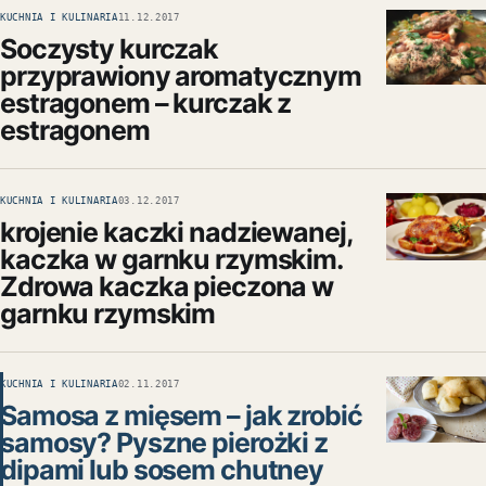
KUCHNIA I KULINARIA
11.12.2017
Soczysty kurczak
przyprawiony aromatycznym
estragonem – kurczak z
estragonem
KUCHNIA I KULINARIA
03.12.2017
krojenie kaczki nadziewanej,
kaczka w garnku rzymskim.
Zdrowa kaczka pieczona w
garnku rzymskim
KUCHNIA I KULINARIA
02.11.2017
Samosa z mięsem – jak zrobić
samosy? Pyszne pierożki z
dipami lub sosem chutney