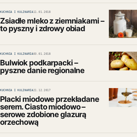
KUCHNIA I KULINARIA
11.01.2018
Zsiadłe mleko z ziemniakami –
to pyszny i zdrowy obiad
KUCHNIA I KULINARIA
03.01.2018
Bulwiok podkarpacki –
pyszne danie regionalne
KUCHNIA I KULINARIA
21.12.2017
Placki miodowe przekładane
serem. Ciasto miodowo –
serowe zdobione glazurą
orzechową