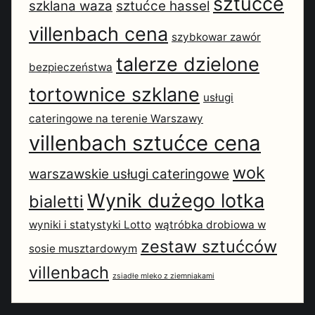
sztućce
szklana waza
sztućce hassel
villenbach cena
szybkowar zawór
talerze dzielone
bezpieczeństwa
tortownice szklane
usługi
cateringowe na terenie Warszawy
villenbach sztućce cena
wok
warszawskie usługi cateringowe
Wynik dużego lotka
bialetti
wyniki i statystyki Lotto
wątróbka drobiowa w
zestaw sztućców
sosie musztardowym
villenbach
zsiadłe mleko z ziemniakami