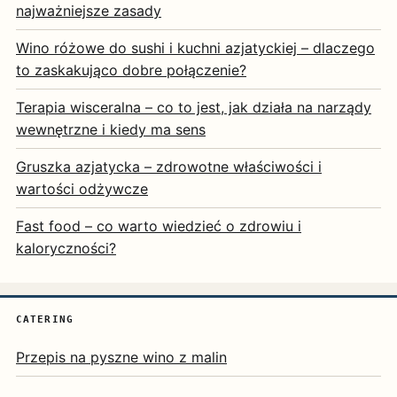
najważniejsze zasady
Wino różowe do sushi i kuchni azjatyckiej – dlaczego
to zaskakująco dobre połączenie?
Terapia wisceralna – co to jest, jak działa na narządy
wewnętrzne i kiedy ma sens
Gruszka azjatycka – zdrowotne właściwości i
wartości odżywcze
Fast food – co warto wiedzieć o zdrowiu i
kaloryczności?
CATERING
Przepis na pyszne wino z malin