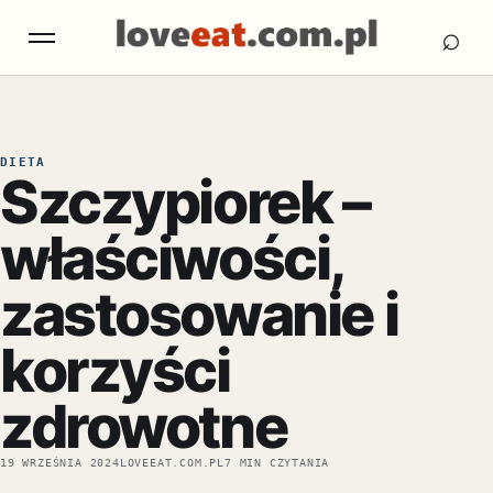
Otw
Otwórz menu
⌕
DIETA
Szczypiorek –
właściwości,
zastosowanie i
korzyści
zdrowotne
19 WRZEŚNIA 2024
LOVEEAT.COM.PL
7 MIN CZYTANIA