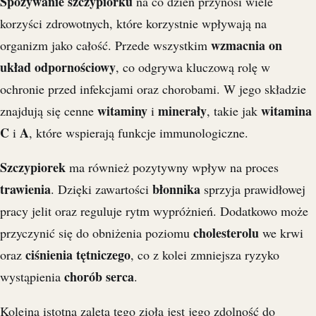
Spożywanie szczypiorku
na co dzień przynosi wiele
korzyści zdrowotnych, które korzystnie wpływają na
wzmacnia on
organizm jako całość. Przede wszystkim
układ odpornościowy
, co odgrywa kluczową rolę w
ochronie przed infekcjami oraz chorobami. W jego składzie
witaminy
minerały
witamina
znajdują się cenne
i
, takie jak
C
A
i
, które wspierają funkcje immunologiczne.
Szczypiorek
ma również pozytywny wpływ na proces
trawienia
błonnika
. Dzięki zawartości
sprzyja prawidłowej
pracy jelit oraz reguluje rytm wypróżnień. Dodatkowo może
cholesterolu
przyczynić się do obniżenia poziomu
we krwi
ciśnienia tętniczego
oraz
, co z kolei zmniejsza ryzyko
chorób serca
wystąpienia
.
Kolejną istotną zaletą tego zioła jest jego zdolność do