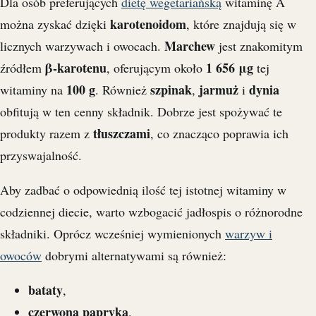
Dla osób preferujących
dietę wegetariańską
witaminę A
karotenoidom
można zyskać dzięki
, które znajdują się w
Marchew
licznych warzywach i owocach.
jest znakomitym
β-karotenu
1 656 μg
źródłem
, oferującym około
tej
100 g
szpinak
jarmuż
dynia
witaminy na
. Również
,
i
obfitują w ten cenny składnik. Dobrze jest spożywać te
tłuszczami
produkty razem z
, co znacząco poprawia ich
przyswajalność.
Aby zadbać o odpowiednią ilość tej istotnej witaminy w
codziennej diecie, warto wzbogacić jadłospis o różnorodne
składniki. Oprócz wcześniej wymienionych
warzyw i
owoców
dobrymi alternatywami są również:
bataty
,
czerwona papryka
.