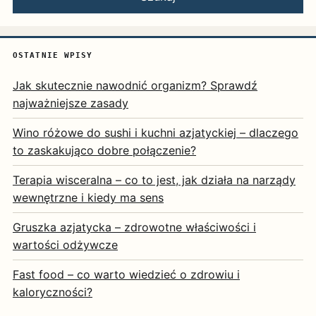
OSTATNIE WPISY
Jak skutecznie nawodnić organizm? Sprawdź
najważniejsze zasady
Wino różowe do sushi i kuchni azjatyckiej – dlaczego
to zaskakująco dobre połączenie?
Terapia wisceralna – co to jest, jak działa na narządy
wewnętrzne i kiedy ma sens
Gruszka azjatycka – zdrowotne właściwości i
wartości odżywcze
Fast food – co warto wiedzieć o zdrowiu i
kaloryczności?