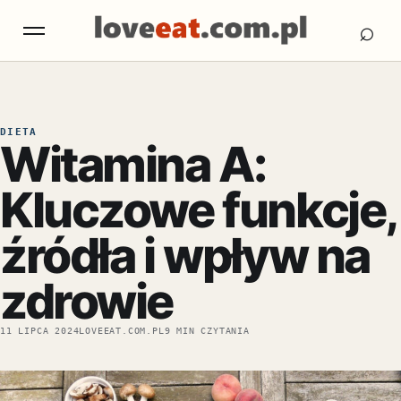
Otw
Otwórz menu
⌕
DIETA
Witamina A:
Kluczowe funkcje,
źródła i wpływ na
zdrowie
11 LIPCA 2024
LOVEEAT.COM.PL
9 MIN CZYTANIA