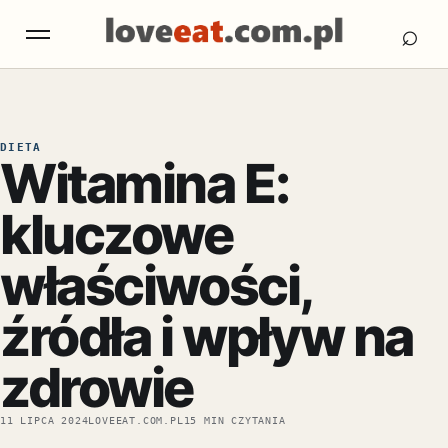
Otw
Otwórz menu
⌕
DIETA
Witamina E:
kluczowe
właściwości,
źródła i wpływ na
zdrowie
11 LIPCA 2024
LOVEEAT.COM.PL
15 MIN CZYTANIA