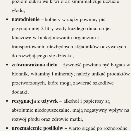
poziom cukru we krwi oraz zminimalizuje uczucie
głodu,
nawodnienie
– kobiety w ciąży powinny pić
przynajmniej 2 litry wody każdego dnia, co jest
kluczowe w funkcjonowaniu organizmu i
transportowaniu niezbędnych składników odżywczych
do rozwijającego się dziecka,
zrównoważona dieta
– żywność powinna być bogata w
błonnik, witaminy i minerały; należy unikać produktów
przetworzonych, które mogą zawierać szkodliwe
dodatki,
rezygnacja z używek
– alkohol i papierosy są
absolutnie niedopuszczalne, mają negatywny wpływ na
rozwój płodu oraz zdrowie matki,
urozmaicenie posiłków
– warto sięgać po różnorodne