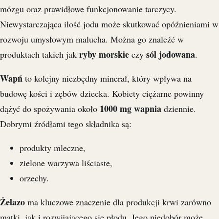
mózgu oraz prawidłowe funkcjonowanie tarczycy.
Niewystarczająca ilość jodu może skutkować opóźnieniami w
rozwoju umysłowym malucha. Można go znaleźć w
ryby morskie
sól jodowana
produktach takich jak
czy
.
Wapń
to kolejny niezbędny minerał, który wpływa na
budowę kości i zębów dziecka. Kobiety ciężarne powinny
1000 mg wapnia
dążyć do spożywania około
dziennie.
Dobrymi źródłami tego składnika są:
produkty mleczne,
zielone warzywa liściaste,
orzechy.
Żelazo
ma kluczowe znaczenie dla produkcji krwi zarówno
matki, jak i rozwijającego się płodu. Jego niedobór może