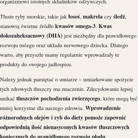
organizmowi istotnych składników odżywczych.
łosoś
makrela
śledź
Tłuste ryby morskie, takie jak
,
czy
,
kwasów omega-3
Kwas
stanowią świetne źródło
.
dokozaheksaenowy (DHA)
jest niezbędny dla prawidłowego
rozwoju mózgu oraz układu nerwowego dziecka. Dlatego
warto, aby przyszłe mamy regularnie wprowadzały te
produkty do swojego jadłospisu.
Należy jednak pamiętać o umiarze – umiarkowane spożycie
tych zdrowych tłuszczy ma znaczenie. Zdecydowanie lepiej
tłuszczów pochodzenia zwierzęcego
unikać
, które mogą być
Wprowadzenie
mniej korzystne dla naszego zdrowia.
różnorodnych olejów i ryb do diety pomoże zapewnić
odpowiednią ilość nienasyconych kwasów tłuszczowych
koniecznych do prawidłowego rozwoju płodu.