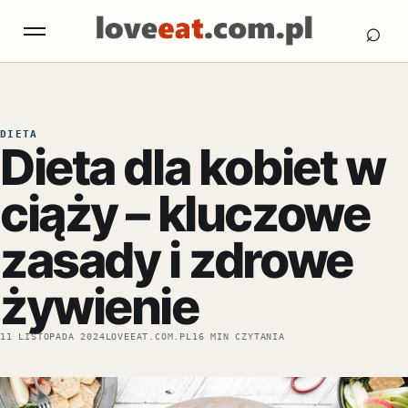
Otw
Otwórz menu
⌕
DIETA
Dieta dla kobiet w
ciąży – kluczowe
zasady i zdrowe
żywienie
11 LISTOPADA 2024
LOVEEAT.COM.PL
16 MIN CZYTANIA