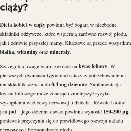
ciąży?
Dieta kobiet w ciąży
powinna być bogata w niezbędne
składniki odżywcze, które wspierają zarówno rozwój płodu,
jak i zdrowie przyszłej mamy. Kluczowe są przede wszystkim
białka
witaminy
minerały
,
oraz
.
kwas foliowy
Szczególną uwagę warto zwrócić na
. W
pierwszych dwunastu tygodniach ciąży zapotrzebowanie na
0,4 mg dziennie
ten składnik wzrasta do
. Suplementacja
kwasu foliowego może znacząco zmniejszyć ryzyko
wystąpienia wad cewy nerwowej u dziecka. Równie istotny
jod
150-200 μg
jest
– jego dzienna dawka powinna wynosić
,
ponieważ przyczynia się do prawidłowego rozwoju układu
nerwowego i hormonalnego płodu.