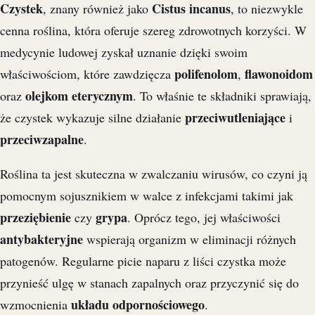
Czystek
Cistus incanus
, znany również jako
, to niezwykle
cenna roślina, która oferuje szereg zdrowotnych korzyści. W
medycynie ludowej zyskał uznanie dzięki swoim
polifenolom
flawonoidom
właściwościom, które zawdzięcza
,
olejkom eterycznym
oraz
. To właśnie te składniki sprawiają,
przeciwutleniające
że czystek wykazuje silne działanie
i
przeciwzapalne
.
Roślina ta jest skuteczna w zwalczaniu wirusów, co czyni ją
pomocnym sojusznikiem w walce z infekcjami takimi jak
przeziębienie
grypa
czy
. Oprócz tego, jej właściwości
antybakteryjne
wspierają organizm w eliminacji różnych
patogenów. Regularne picie naparu z liści czystka może
przynieść ulgę w stanach zapalnych oraz przyczynić się do
układu odpornościowego
wzmocnienia
.