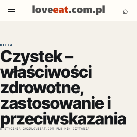
Otw
Otwórz menu
⌕
DIETA
Czystek –
właściwości
zdrowotne,
zastosowanie i
przeciwskazania
8 STYCZNIA 2025
LOVEEAT.COM.PL
8 MIN CZYTANIA