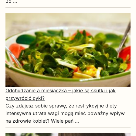
35 …
Odchudzanie a miesiączka – jakie są skutki i jak
przywrócić cykl?
Czy zdajesz sobie sprawę, że restrykcyjne diety i
intensywna utrata wagi mogą mieć poważny wpływ
na zdrowie kobiet? Wiele pań …