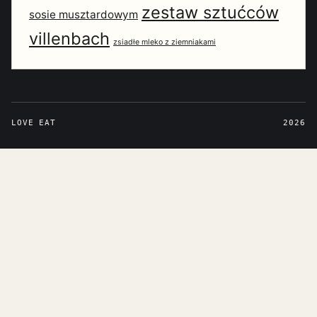
zestaw sztućców
sosie musztardowym
villenbach
zsiadłe mleko z ziemniakami
LOVE EAT
2026