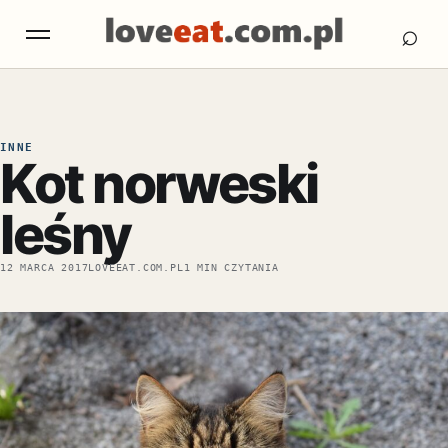
Otw
Otwórz menu
⌕
INNE
Kot norweski
leśny
12 MARCA 2017
LOVEEAT.COM.PL
1 MIN CZYTANIA