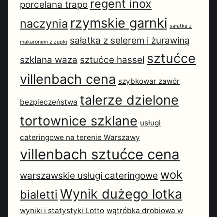
regent inox
porcelana trapo
rzymskie garnki
naczynia
sałatka z
sałatka z selerem i żurawiną
makaronem z zupki
sztućce
szklana waza
sztućce hassel
villenbach cena
szybkowar zawór
talerze dzielone
bezpieczeństwa
tortownice szklane
usługi
cateringowe na terenie Warszawy
villenbach sztućce cena
wok
warszawskie usługi cateringowe
Wynik dużego lotka
bialetti
wyniki i statystyki Lotto
wątróbka drobiowa w