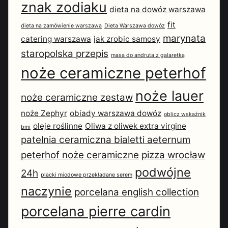
znak zodiaku
dieta na dowóz warszawa
fit
dieta na zamówienie warszawa
Dieta Warszawa dowóz
marynata
catering warszawa
jak zrobic samosy
staropolska przepis
masa do andruta z galaretką
noże ceramiczne peterhof
noże lauer
noże ceramiczne zestaw
noże Zephyr
obiady warszawa dowóz
oblicz wskaźnik
oleje roślinne
Oliwa z oliwek extra virgine
bmi
patelnia ceramiczna bialetti aeternum
peterhof noże ceramiczne
pizza wrocław
podwójne
24h
placki miodowe przekładane serem
naczynie
porcelana english collection
porcelana pierre cardin