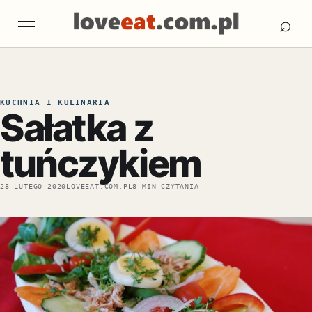
Otw
Otwórz menu
⌕
KUCHNIA I KULINARIA
Sałatka z
tuńczykiem
28 LUTEGO 2020
LOVEEAT.COM.PL
8 MIN CZYTANIA