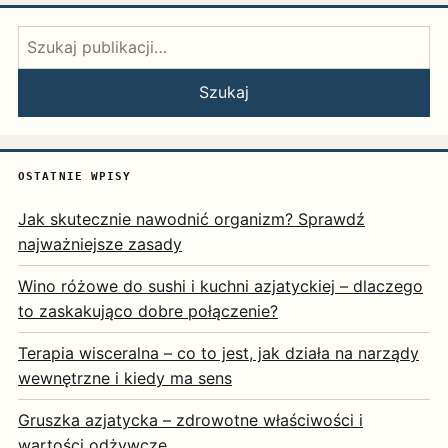
Szukaj:
Szukaj
OSTATNIE WPISY
Jak skutecznie nawodnić organizm? Sprawdź
najważniejsze zasady
Wino różowe do sushi i kuchni azjatyckiej – dlaczego
to zaskakująco dobre połączenie?
Terapia wisceralna – co to jest, jak działa na narządy
wewnętrzne i kiedy ma sens
Gruszka azjatycka – zdrowotne właściwości i
wartości odżywcze