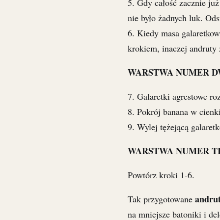
5. Gdy całość zacznie ju
nie było żadnych luk. Od
6. Kiedy masa galaretkowa
krokiem, inaczej andruty 
WARSTWA NUMER D
7. Galaretki agrestowe ro
8. Pokrój banana w cienki
9. Wylej tężejącą galaret
WARSTWA NUMER T
Powtórz kroki 1-6.
andrut
Tak przygotowane
na mniejsze batoniki i de