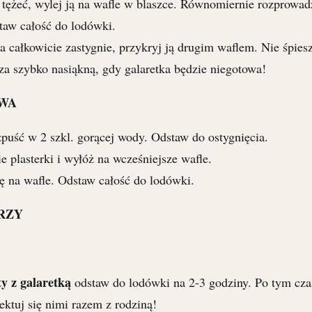
ż tężeć, wylej ją na wafle w blaszce. Równomiernie rozprowad
staw całość do lodówki.
 całkowicie zastygnie, przykryj ją drugim waflem. Nie śpiesz
za szybko nasiąkną, gdy galaretka będzie niegotowa!
WA
zpuść w 2 szkl. gorącej wody. Odstaw do ostygnięcia.
e plasterki i wyłóż na wcześniejsze wafle.
kę na wafle. Odstaw całość do lodówki.
RZY
y z galaretką
odstaw do lodówki na 2-3 godziny. Po tym czas
lektuj się nimi razem z rodziną!