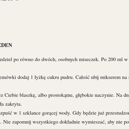
EDEN
zdziel po równo do dwóch, osobnych miseczek. Po 200 ml w 
emówki dodaj 1 łyżkę cukru pudru. Całość ubij mikserem na
z Ciebie blaszkę, albo prostokątne, głębokie naczynie. Na dn
ła zakryta.
ozpuść w 1 szklance gorącej wody. Gdy będzie już przestudzon
ą. Nie zapomnij wszystkiego dokładnie wymieszać, aby nie po