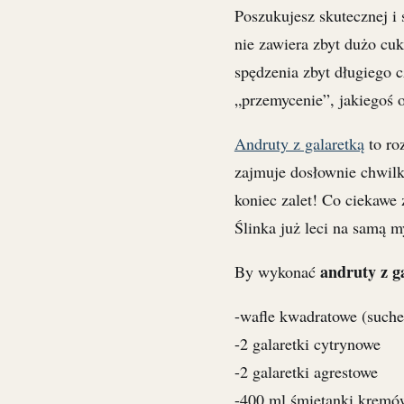
Poszukujesz skutecznej i 
nie zawiera zbyt dużo cu
spędzenia zbyt długiego 
„przemycenie”, jakiegoś
Andruty z galaretką
to ro
zajmuje dosłownie chwil
koniec zalet! Co ciekawe 
Ślinka już leci na samą m
andruty z g
By wykonać
-wafle kwadratowe (suche
-2 galaretki cytrynowe
-2 galaretki agrestowe
-400 ml śmietanki kremó