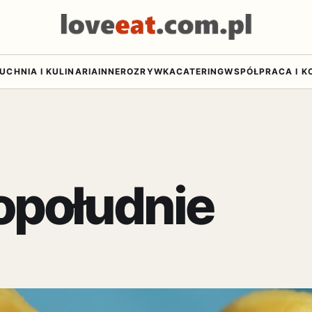
UCHNIA I KULINARIA
INNE
ROZRYWKA
CATERING
WSPÓŁPRACA I K
opołudnie