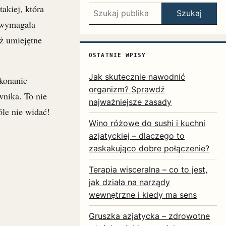
akiej, która
Szukaj:
Szukaj
e wymagała
ż umiejętne
OSTATNIE WPISY
Jak skutecznie nawodnić
ykonanie
organizm? Sprawdź
nika. To nie
najważniejsze zasady
óle nie widać!
Wino różowe do sushi i kuchni
azjatyckiej – dlaczego to
zaskakująco dobre połączenie?
Terapia wisceralna – co to jest,
jak działa na narządy
wewnętrzne i kiedy ma sens
Gruszka azjatycka – zdrowotne