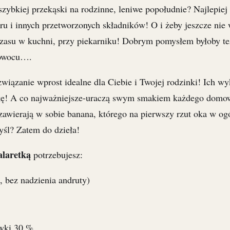
szybkiej przekąski na rodzinne, leniwe popołudnie? Najlepiej t
kru i innych przetworzonych składników! O i żeby jeszcze ni
czasu w kuchni, przy piekarniku! Dobrym pomysłem byłoby te
 owocu….
związanie wprost idealne dla Ciebie i Twojej rodzinki! Ich w
kę! A co najważniejsze-uraczą swym smakiem każdego domow
zawierają w sobie banana, którego na pierwszy rzut oka w og
yśl? Zatem do dzieła!
alaretką
potrzebujesz:
, bez nadzienia andruty)
wki 30 %