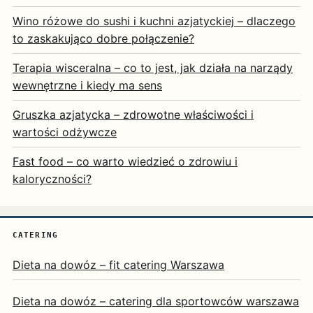
Wino różowe do sushi i kuchni azjatyckiej – dlaczego
to zaskakująco dobre połączenie?
Terapia wisceralna – co to jest, jak działa na narządy
wewnętrzne i kiedy ma sens
Gruszka azjatycka – zdrowotne właściwości i
wartości odżywcze
Fast food – co warto wiedzieć o zdrowiu i
kaloryczności?
CATERING
Dieta na dowóz – fit catering Warszawa
Dieta na dowóz – catering dla sportowców warszawa