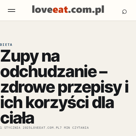
Otw
Otwórz menu
⌕
DIETA
Zupy na
odchudzanie –
zdrowe przepisy i
ich korzyści dla
ciała
1 STYCZNIA 2025
LOVEEAT.COM.PL
7 MIN CZYTANIA