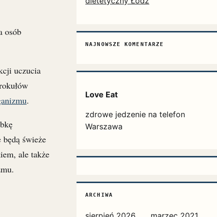
dietetyczny Łódź
a osób
NAJNOWSZE KOMENTARZE
kcji uczucia
brokułów
Love Eat
ganizmu
.
zdrowe jedzenie na telefon
óbkę
Warszawa
e będą świeże
iem, ale także
zmu.
ARCHIWA
sierpień 2026
marzec 2021