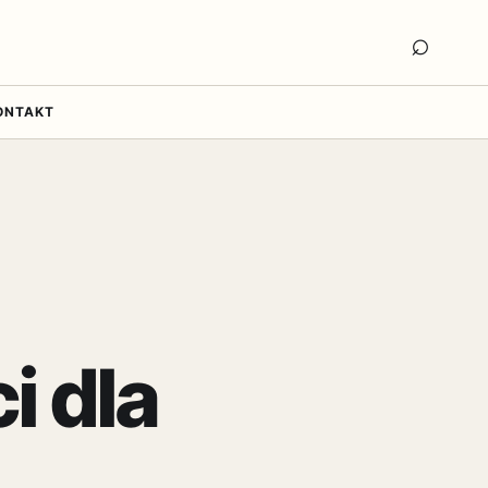
Otwór
⌕
ONTAKT
i dla