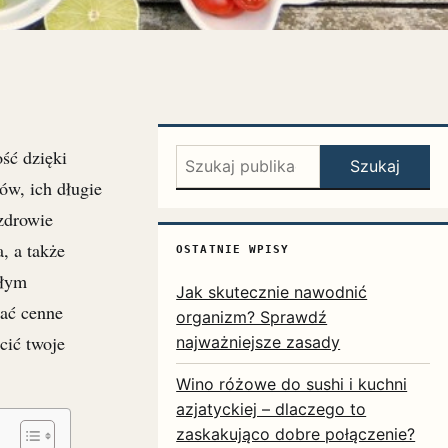
ść dzięki
Szukaj:
Szukaj
w, ich długie
 zdrowie
, a także
OSTATNIE WPISY
ałym
Jak skutecznie nawodnić
ać cenne
organizm? Sprawdź
cić twoje
najważniejsze zasady
Wino różowe do sushi i kuchni
azjatyckiej – dlaczego to
zaskakująco dobre połączenie?