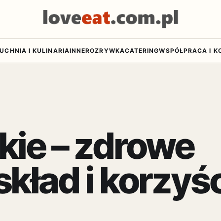
UCHNIA I KULINARIA
INNE
ROZRYWKA
CATERING
WSPÓŁPRACA I K
kie – zdrowe
kład i korzyśc