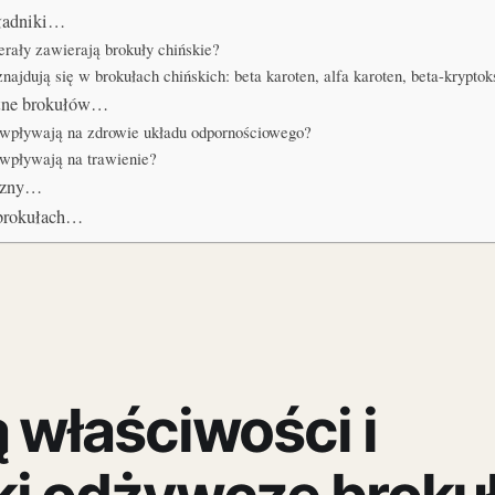
kładniki…
erały zawierają brokuły chińskie?
najdują się w brokułach chińskich: beta karoten, alfa karoten, beta-krypto
otne brokułów…
e wpływają na zdrowie układu odpornościowego?
 wpływają na trawienie?
iczny…
w brokułach…
ą właściwości i