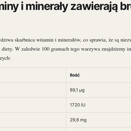
iny i minerały zawierają b
dziwa skarbnica witamin i minerałów, co sprawia, że są niez
diety. W zaledwie 100 gramach tego warzywa znajdziemy i
zych:
Ilość
89,1 µg
1720 IU
29,6 mg