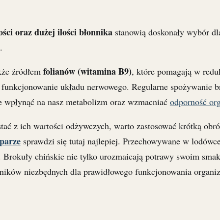
ości oraz dużej ilości błonnika
stanowią doskonały wybór dl
.
folianów (witamina B9)
akże źródłem
, które pomagają w redu
ą funkcjonowanie układu nerwowego. Regularne spożywanie 
ie wpłynąć na nasz metabolizm oraz wzmacniać
odporność or
ać z ich wartości odżywczych, warto zastosować krótką obr
 parze
sprawdzi się tutaj najlepiej. Przechowywane w lodówc
i. Brokuły chińskie nie tylko urozmaicają potrawy swoim smak
dników niezbędnych dla prawidłowego funkcjonowania organi