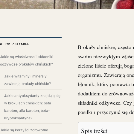
W TYM ARTYKULE
Brokuły chińskie, często
swoim niezwykłym właści
Jakie są właściwości i składniki
odżywcze brokułów chińskich?
zielone liście oferują bo
organizmu. Zawierają one
Jakie witaminy i minerały
błonnik, który poprawia t
zawierają brokuły chińskie?
dodatkiem do zrównoważo
Jakie antyoksydanty znajdują się
składniki odżywcze. Czy 
w brokułach chińskich: beta
karoten, alfa karoten, beta-
posiłki i przyczynić się 
kryptoksantyna?
Spis treści
Jakie są korzyści zdrowotne