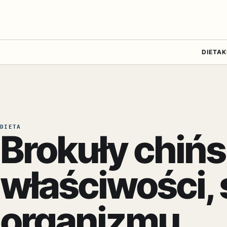
DIETA
K
DIETA
Brokuły chińs
właściwości, s
organizmu