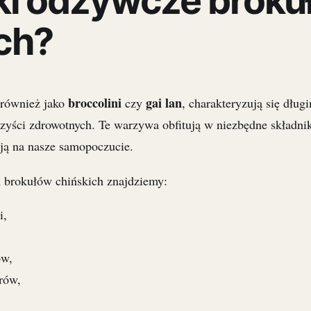
ki odżywcze broku
ch?
broccolini
gai lan
 również jako
czy
, charakteryzują się dług
orzyści zdrowotnych. Te warzywa obfitują w niezbędne składni
ją na nasze samopoczucie.
brokułów chińskich znajdziemy:
i,
ów,
rów,