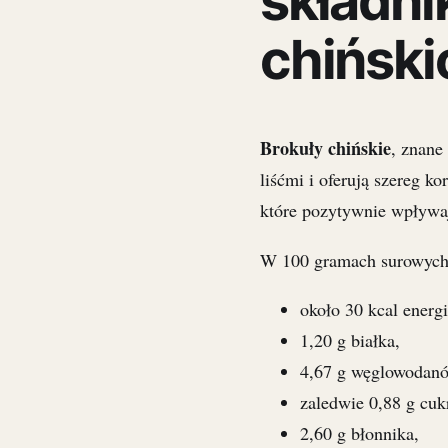
składni
chiński
Brokuły chińskie
, znane
liśćmi i oferują szereg k
które pozytywnie wpływa
W 100 gramach surowych 
około 30 kcal energi
1,20 g białka,
4,67 g węglowodan
zaledwie 0,88 g cuk
2,60 g błonnika,