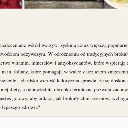
 niedoceniane wśród warzyw, zyskują coraz większą popularno
wościom odżywczym. W odróżnieniu od tradycyjnych brokułó
gactwo witamin, minerałów i antyoksydantów, które wspierają
 m.in. foliany, które pomagają w walce z uczuciem zmęczenia
rawienie. Ich niska wartość kaloryczna sprawia, że są doskon
nej diety, a odpowiednia obróbka termiczna pozwala zachow
jesteś gotowy, aby odkryć, jak brokuły chińskie mogą wzboga
do lepszego zdrowia?