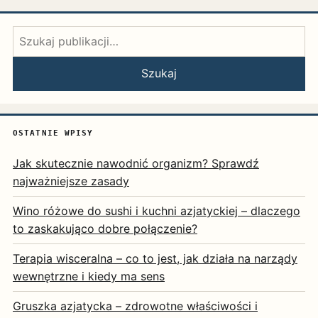
Szukaj:
Szukaj
OSTATNIE WPISY
Jak skutecznie nawodnić organizm? Sprawdź
najważniejsze zasady
Wino różowe do sushi i kuchni azjatyckiej – dlaczego
to zaskakująco dobre połączenie?
Terapia wisceralna – co to jest, jak działa na narządy
wewnętrzne i kiedy ma sens
Gruszka azjatycka – zdrowotne właściwości i