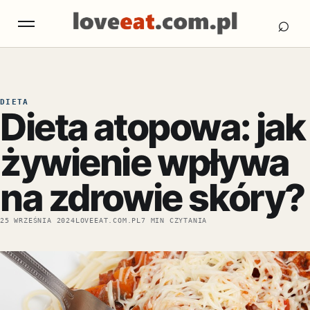
Otw
Otwórz menu
⌕
DIETA
Dieta atopowa: jak
żywienie wpływa
na zdrowie skóry?
25 WRZEŚNIA 2024
LOVEEAT.COM.PL
7 MIN CZYTANIA