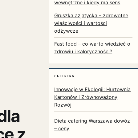
wewnętrzne i kiedy ma sens
Gruszka azjatycka – zdrowotne
właściwości i wartości
odżywcze
Fast food – co warto wiedzieć o
zdrowiu i kaloryczności?
CATERING
Innowacje w Ekologii: Hurtownia
Kartonów i Zrównoważony
Rozwój
dla
Dieta catering Warszawa dowóz
ce z
– ceny