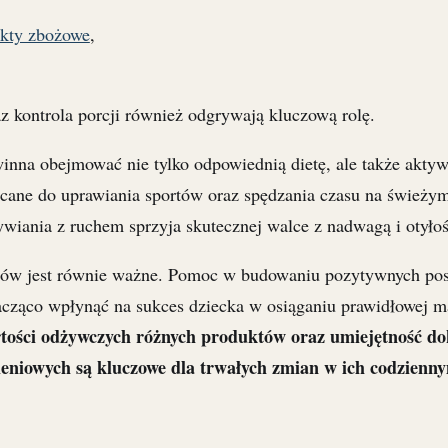
ukty zbożowe
,
z kontrola porcji również odgrywają kluczową rolę.
winna obejmować nie tylko odpowiednią dietę, ale także aktyw
cane do uprawiania sportów oraz spędzania czasu na świeżym
wiania z ruchem sprzyja skutecznej walce z nadwagą i otyłoś
iców jest równie ważne. Pomoc w budowaniu pozytywnych po
acząco wpłynąć na sukces dziecka w osiąganiu prawidłowej ma
tości odżywczych różnych produktów oraz umiejętność d
niowych są kluczowe dla trwałych zmian w ich codzienny