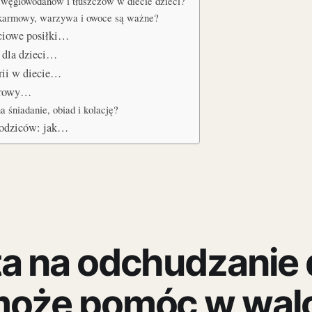
a, węglowodanów i tłuszczów w diecie dzieci?
okarmowy, warzywa i owoce są ważne?
ciowe posiłki…
e dla dzieci…
orii w diecie…
zdrowy…
a śniadanie, obiad i kolację?
rodziców: jak…
ta na odchudzanie 
może pomóc w wal