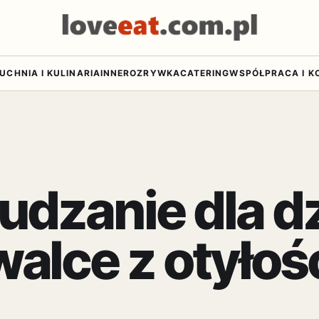
UCHNIA I KULINARIA
INNE
ROZRYWKA
CATERING
WSPÓŁPRACA I K
udzanie dla dz
alce z otyłoś