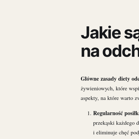
Jakie s
na odch
Główne zasady diety odc
żywieniowych, które wsp
aspekty, na które warto 
Regularność posił
przekąski każdego d
i eliminuje chęć pod