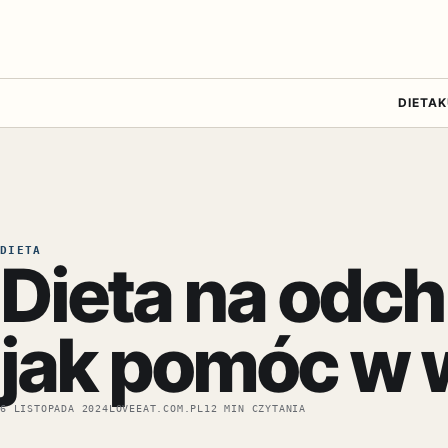
DIETA
K
DIETA
Dieta na odch
jak pomóc w w
6 LISTOPADA 2024
LOVEEAT.COM.PL
12 MIN CZYTANIA