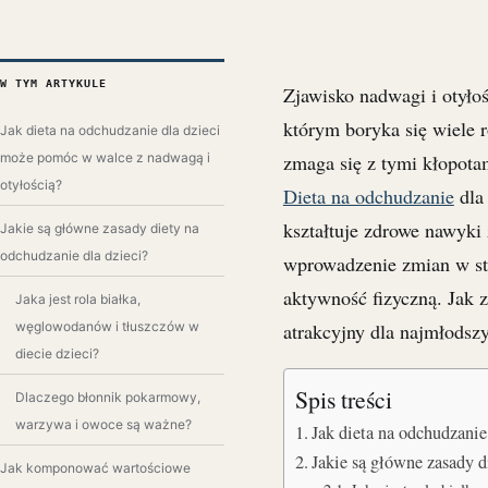
W TYM ARTYKULE
Zjawisko nadwagi i otyło
którym boryka się wiele 
Jak dieta na odchudzanie dla dzieci
może pomóc w walce z nadwagą i
zmaga się z tymi kłopota
otyłością?
Dieta na odchudzanie
dla 
kształtuje zdrowe nawyki
Jakie są główne zasady diety na
odchudzanie dla dzieci?
wprowadzenie zmian w sty
aktywność fizyczną. Jak z
Jaka jest rola białka,
węglowodanów i tłuszczów w
atrakcyjny dla najmłodsz
diecie dzieci?
Spis treści
Dlaczego błonnik pokarmowy,
warzywa i owoce są ważne?
Jak dieta na odchudzani
Jakie są główne zasady 
Jak komponować wartościowe