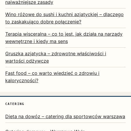
najważniejsze zasady
Wino różowe do sushi i kuchni azjatyckiej – dlaczego
to zaskakująco dobre połączenie?
Terapia wisceralna – co to jest, jak działa na narządy
wewnętrzne i kiedy ma sens
Gruszka azjatycka – zdrowotne właściwości i
wartości odżywcze
Fast food – co warto wiedzieć o zdrowiu i
kaloryczności?
CATERING
Dieta na dowóz – catering dla sportowców warszawa