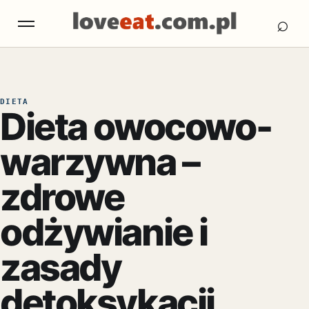
Otw
Otwórz menu
⌕
DIETA
Dieta owocowo-
warzywna –
zdrowe
odżywianie i
zasady
detoksykacji