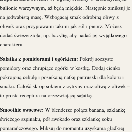
bulionie warzywnym, aż będą miękkie. Następnie zmiksuj je
na jedwabistą masę. Wzbogacaj smak odrobiną oliwy z
oliwek oraz przyprawami takimi jak sól i pieprz. Możesz
dodać świeże zioła, np. bazylię, aby nadać jej wyjątkowego
charakteru.
Sałatka z pomidorami i ogórkiem:
Pokrój soczyste
pomidory oraz chrupiące ogórki w kostkę. Dodaj cienko
pokrojoną cebulę i posiekaną natkę pietruszki dla koloru i
smaku. Całość skrop sokiem z cytryny oraz oliwą z oliwek –
to prosta receptura na orzeźwiającą sałatkę.
Smoothie owocowe:
W blenderze połącz banana, szklankę
świeżego szpinaku, pół awokado oraz szklankę soku
pomarańczowego. Miksuj do momentu uzyskania gładkiej