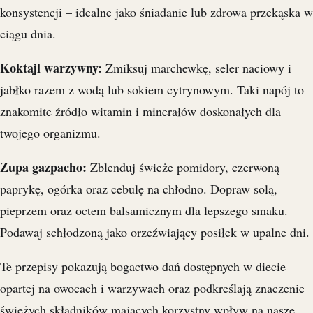
konsystencji – idealne jako śniadanie lub zdrowa przekąska w
ciągu dnia.
Koktajl warzywny:
Zmiksuj marchewkę, seler naciowy i
jabłko razem z wodą lub sokiem cytrynowym. Taki napój to
znakomite źródło witamin i minerałów doskonałych dla
twojego organizmu.
Zupa gazpacho:
Zblenduj świeże pomidory, czerwoną
paprykę, ogórka oraz cebulę na chłodno. Dopraw solą,
pieprzem oraz octem balsamicznym dla lepszego smaku.
Podawaj schłodzoną jako orzeźwiający posiłek w upalne dni.
Te przepisy pokazują bogactwo dań dostępnych w diecie
opartej na owocach i warzywach oraz podkreślają znaczenie
świeżych składników mających korzystny wpływ na nasze