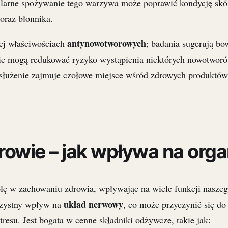
arne spożywanie tego warzywa może poprawić kondycję skó
oraz błonnika.
antynowotworowych
ej właściwościach
; badania sugerują bo
cie mogą redukować ryzyko wystąpienia niektórych nowotwor
asłużenie zajmuje czołowe miejsce wśród zdrowych produktów
drowie – jak wpływa na org
lę w zachowaniu zdrowia, wpływając na wiele funkcji nasze
układ nerwowy
rzystny wpływ na
, co może przyczynić się d
tresu. Jest bogata w cenne składniki odżywcze, takie jak: