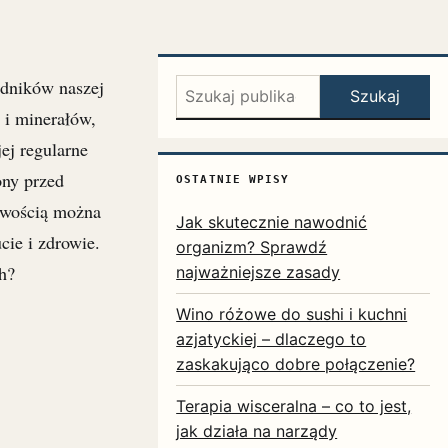
adników naszej
Szukaj:
Szukaj
 i minerałów,
ej regularne
ony przed
OSTATNIE WPISY
twością można
Jak skutecznie nawodnić
ie i zdrowie.
organizm? Sprawdź
ch?
najważniejsze zasady
Wino różowe do sushi i kuchni
azjatyckiej – dlaczego to
zaskakująco dobre połączenie?
Terapia wisceralna – co to jest,
jak działa na narządy