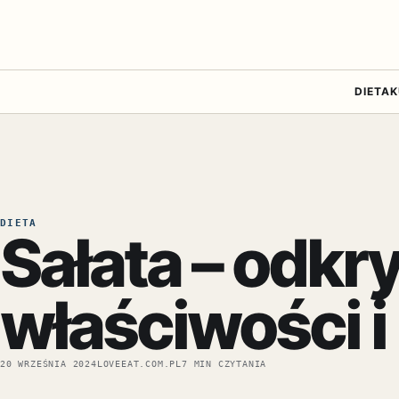
DIETA
K
DIETA
Sałata – odkr
właściwości i 
20 WRZEŚNIA 2024
LOVEEAT.COM.PL
7 MIN CZYTANIA