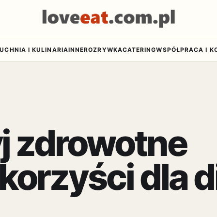
UCHNIA I KULINARIA
INNE
ROZRYWKA
CATERING
WSPÓŁPRACA I K
yj zdrowotne
korzyści dla d