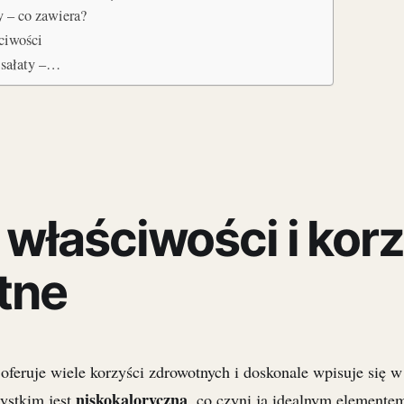
y – co zawiera?
ściwości
 sałaty –…
– właściwości i kor
tne
oferuje wiele korzyści zdrowotnych i doskonale wpisuje się w
niskokaloryczna
zystkim jest
, co czyni ją idealnym elemente