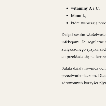
witaminy A i C
,
błonnik
,
które wspierają pro
Dzięki swoim właściwości
infekcjami. Jej regularn
zwiększonego ryzyka zac
co przekłada się na lepsze
Sałata działa również oc
przeciwutleniaczom. Dlat
zdrowotnych korzyści płyn