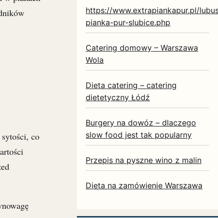
https://www.extrapiankapur.pl/lubus
adników
pianka-pur-slubice.php
Catering domowy – Warszawa
Wola
Dieta catering – catering
dietetyczny Łódź
Burgery na dowóz – dlaczego
slow food jest tak popularny
sytości, co
artości
Przepis na pyszne wino z malin
zed
Dieta na zamówienie Warszawa
ównowagę