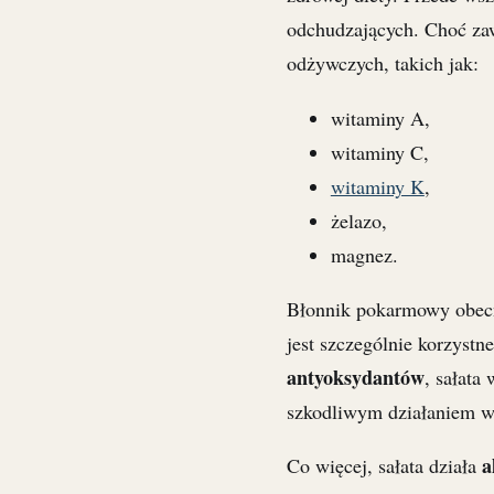
odchudzających. Choć zaw
odżywczych, takich jak:
witaminy A,
witaminy C,
witaminy K
,
żelazo,
magnez.
Błonnik pokarmowy obecny
jest szczególnie korzystn
antyoksydantów
, sałata
szkodliwym działaniem wo
a
Co więcej, sałata działa