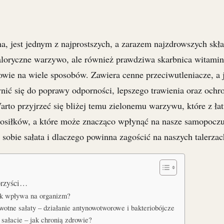
na, jest jednym z najprostszych, a zarazem najzdrowszych skł
okaloryczne warzywo, ale również prawdziwa skarbnica witamin
owie na wiele sposobów. Zawiera cenne przeciwutleniacze, a j
ić się do poprawy odporności, lepszego trawienia oraz ochr
to przyjrzeć się bliżej temu zielonemu warzywu, które z ła
osiłków, a które może znacząco wpłynąć na nasze samopoczuc
 sobie sałata i dlaczego powinna zagościć na naszych talerza
korzyści…
jak wpływa na organizm?
otne sałaty – działanie antynowotworowe i bakteriobójcze
sałacie – jak chronią zdrowie?