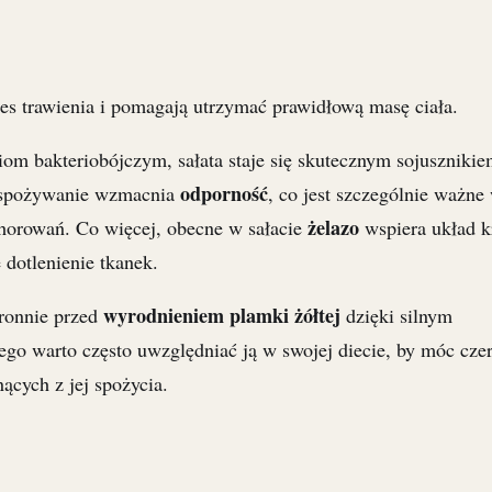
ces trawienia i pomagają utrzymać prawidłową masę ciała.
om bakteriobójczym, sałata staje się skutecznym sojuszniki
odporność
e spożywanie wzmacnia
, co jest szczególnie ważne
żelazo
horowań. Co więcej, obecne w sałacie
wspiera układ k
 dotlenienie tkanek.
wyrodnieniem plamki żółtej
hronnie przed
dzięki silnym
ego warto często uwzględniać ją w swojej diecie, by móc czer
ących z jej spożycia.