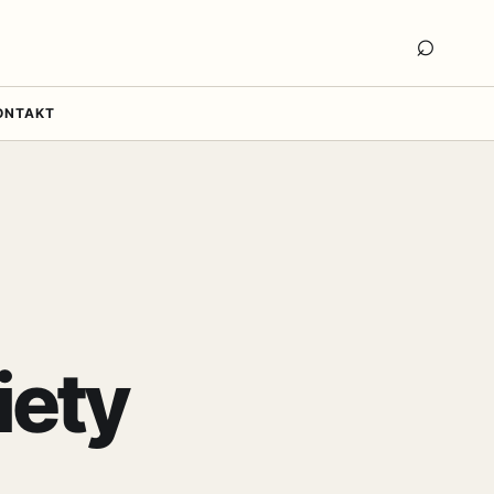
Otwór
⌕
ONTAKT
iety