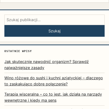
Szukaj:
Szukaj
OSTATNIE WPISY
Jak skutecznie nawodnić organizm? Sprawdź
najważniejsze zasady
Wino różowe do sushi i kuchni azjatyckiej – dlaczego
to zaskakująco dobre połączenie?
Terapia wisceralna – co to jest, jak działa na narządy
wewnętrzne i kiedy ma sens