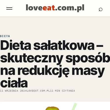
Otw
Otwórz menu
⌕
DIETA
Dieta sałatkowa –
skuteczny sposób
na redukcję masy
ciała
11 WRZEŚNIA 2024
LOVEEAT.COM.PL
11 MIN CZYTANIA