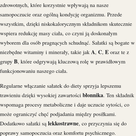
zdrowotnych, które korzystnie wpływają na nasze
samopoczucie oraz ogólną kondycję organizmu. Przede
wszystkim, dzięki niskokalorycznym składnikom skutecznie
wspiera redukcję masy ciała, co czyni ją doskonałym
wyborem dla osób pragnących schudnąć. Sałatki są bogate w
A
C
E
niezbędne witaminy i minerały, takie jak
,
,
oraz te z
B
grupy
, które odgrywają kluczową rolę w prawidłowym
funkcjonowaniu naszego ciała.
Regularne włączanie sałatek do diety sprzyja lepszemu
błonnika
trawieniu dzięki wysokiej zawartości
. Ten składnik
wspomaga procesy metaboliczne i daje uczucie sytości, co
może ograniczyć chęć podjadania między posiłkami.
lekkostrawne
Dodatkowo sałatki są
, co przyczynia się do
poprawy samopoczucia oraz komfortu psychicznego.