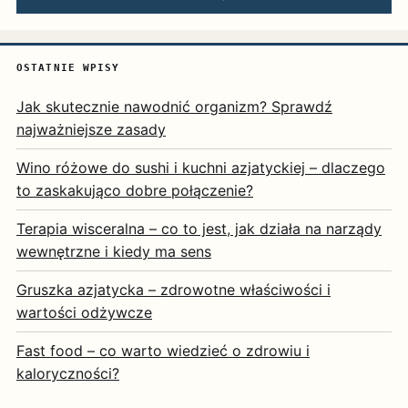
OSTATNIE WPISY
Jak skutecznie nawodnić organizm? Sprawdź
najważniejsze zasady
Wino różowe do sushi i kuchni azjatyckiej – dlaczego
to zaskakująco dobre połączenie?
Terapia wisceralna – co to jest, jak działa na narządy
wewnętrzne i kiedy ma sens
Gruszka azjatycka – zdrowotne właściwości i
wartości odżywcze
Fast food – co warto wiedzieć o zdrowiu i
kaloryczności?