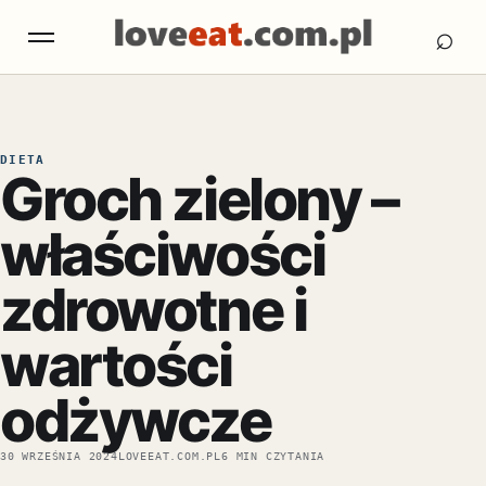
Otw
Otwórz menu
⌕
DIETA
Groch zielony –
właściwości
zdrowotne i
wartości
odżywcze
30 WRZEŚNIA 2024
LOVEEAT.COM.PL
6 MIN CZYTANIA