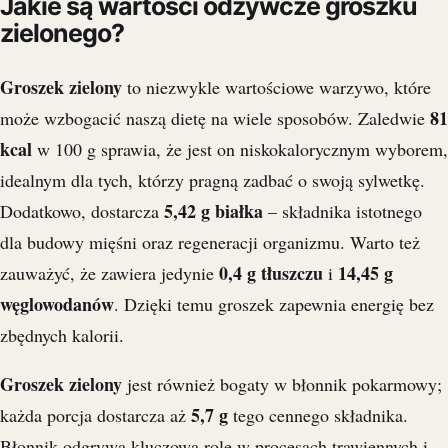
Jakie są wartości odżywcze groszku
zielonego?
Groszek zielony
to niezwykle wartościowe warzywo, które
81
może wzbogacić naszą dietę na wiele sposobów. Zaledwie
kcal
w 100 g sprawia, że jest on niskokalorycznym wyborem,
idealnym dla tych, którzy pragną zadbać o swoją sylwetkę.
5,42 g białka
Dodatkowo, dostarcza
– składnika istotnego
dla budowy mięśni oraz regeneracji organizmu. Warto też
0,4 g tłuszczu
14,45 g
zauważyć, że zawiera jedynie
i
węglowodanów
. Dzięki temu groszek zapewnia energię bez
zbędnych kalorii.
Groszek zielony
jest również bogaty w błonnik pokarmowy;
5,7 g
każda porcja dostarcza aż
tego cennego składnika.
Błonnik odgrywa kluczową rolę w procesach trawiennych i