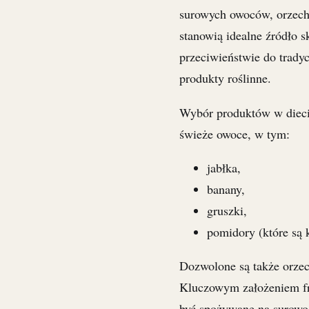
surowych owoców, orzechó
stanowią idealne źródło
przeciwieństwie do tradyc
produkty roślinne.
Wybór produktów w diecie
świeże owoce, w tym:
jabłka,
banany,
gruszki,
pomidory (które są 
Dozwolone są także orzech
Kluczowym założeniem fru
być spożywane na surowo