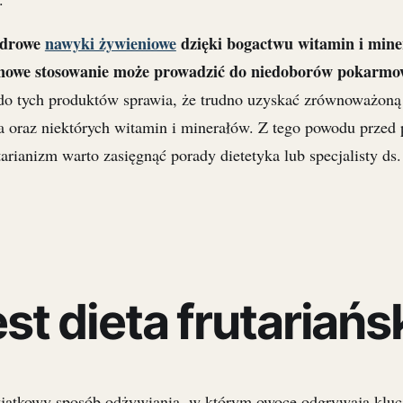
zdrowe
nawyki żywieniowe
dzięki bogactwu witamin i min
inowe stosowanie może prowadzić do niedoborów pokarmo
 do tych produktów sprawia, że trudno uzyskać zrównoważoną 
ka oraz niektórych witamin i minerałów. Z tego powodu przed
tarianizm warto zasięgnąć porady dietetyka lub specjalisty ds
st dieta frutariańs
jątkowy sposób odżywiania, w którym owoce odgrywają kluc