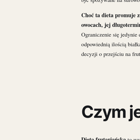
Choć ta dieta promuje 
owocach, jej długoterm
Ograniczenie się jedynie
odpowiednią ilością biał
decyzji o przejściu na fru
Czym je
Dieta frutariańska
to wy