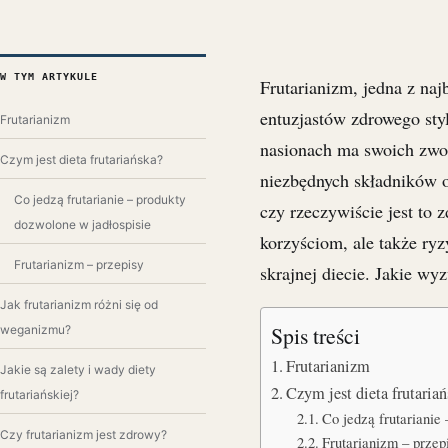
W TYM ARTYKULE
Frutarianizm, jedna z naj
entuzjastów zdrowego styl
Frutarianizm
nasionach ma swoich zwol
Czym jest dieta frutariańska?
niezbędnych składników 
Co jedzą frutarianie – produkty
czy rzeczywiście jest to 
dozwolone w jadłospisie
korzyściom, ale także ry
Frutarianizm – przepisy
skrajnej diecie. Jakie wy
Jak frutarianizm różni się od
Spis treści
weganizmu?
Frutarianizm
Jakie są zalety i wady diety
Czym jest dieta frutaria
frutariańskiej?
Co jedzą frutarianie
Czy frutarianizm jest zdrowy?
Frutarianizm – przep