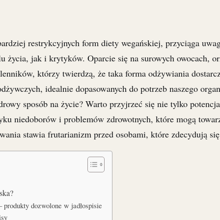
bardziej restrykcyjnych form diety wegańskiej, przyciąga uw
u życia, jak i krytyków. Oparcie się na surowych owocach, or
enników, którzy twierdzą, że taka forma odżywiania dostarc
odżywczych, idealnie dopasowanych do potrzeb naszego orga
zdrowy sposób na życie? Warto przyjrzeć się nie tylko potencj
zyku niedoborów i problemów zdrowotnych, które mogą towarz
zwania stawia frutarianizm przed osobami, które zdecydują się
ńska?
 – produkty dozwolone w jadłospisie
isy