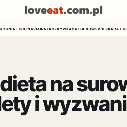
UCHNIA I KULINARIA
INNE
ROZRYWKA
CATERING
WSPÓŁPRACA I K
 dieta na sur
lety i wyzwan