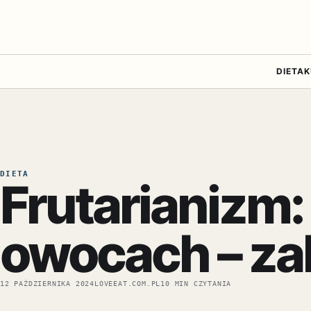
DIETA
K
DIETA
Frutarianizm:
owocach – za
12 PAŹDZIERNIKA 2024
LOVEEAT.COM.PL
10 MIN CZYTANIA