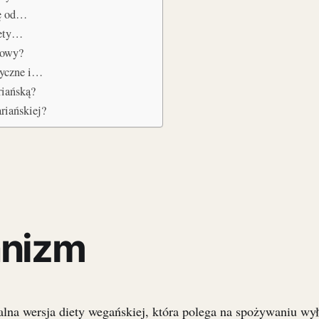
ię od…
iety…
rowy?
tyczne i…
ariańską?
ariańskiej?
anizm
lna wersja diety wegańskiej, która polega na spożywaniu wy