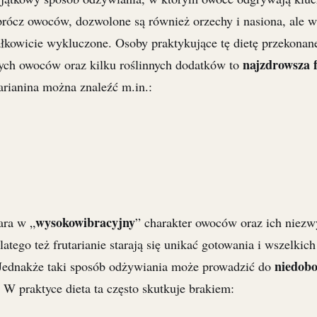
prócz owoców, dozwolone są również orzechy i nasiona, ale w
łkowicie wykluczone. Osoby praktykujące tę dietę przekonane
najzdrowsza 
ych owoców oraz kilku roślinnych dodatków to
rianina można znaleźć m.in.:
wysokowibracyjny
ara w „
” charakter owoców oraz ich niezw
atego też frutarianie starają się unikać gotowania i wszelkic
niedob
 Jednakże taki sposób odżywiania może prowadzić do
. W praktyce dieta ta często skutkuje brakiem: