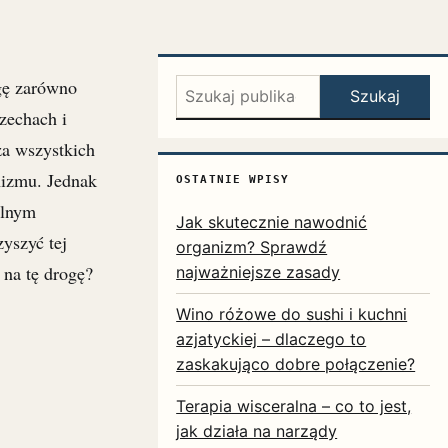
agę zarówno
Szukaj:
Szukaj
zechach i
za wszystkich
nizmu. Jednak
OSTATNIE WPISY
alnym
Jak skutecznie nawodnić
yszyć tej
organizm? Sprawdź
 na tę drogę?
najważniejsze zasady
Wino różowe do sushi i kuchni
azjatyckiej – dlaczego to
zaskakująco dobre połączenie?
Terapia wisceralna – co to jest,
jak działa na narządy