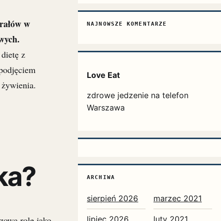
erałów w
NAJNOWSZE KOMENTARZE
wych.
dietę z
 podjęciem
Love Eat
. żywienia.
zdrowe jedzenie na telefon
Warszawa
ka?
ARCHIWA
sierpień 2026
marzec 2021
lipiec 2026
luty 2021
zową rolę jako