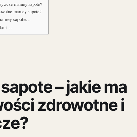
odżywcze mamey sapote?
drowotne mamey sapote?
e mamey sapote…
yka i…
apote – jakie ma
ości zdrowotne i
ze?