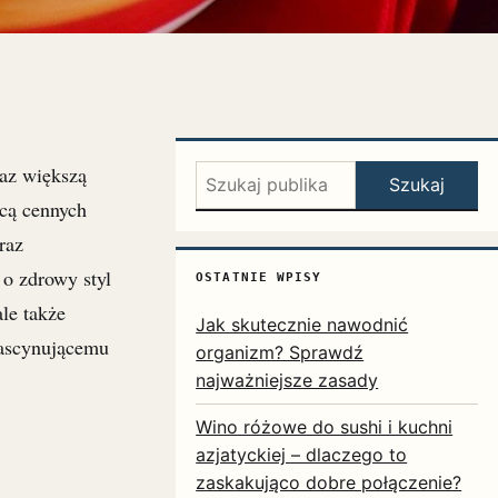
raz większą
Szukaj:
Szukaj
icą cennych
raz
o zdrowy styl
OSTATNIE WPISY
le także
Jak skutecznie nawodnić
 fascynującemu
organizm? Sprawdź
najważniejsze zasady
Wino różowe do sushi i kuchni
azjatyckiej – dlaczego to
zaskakująco dobre połączenie?