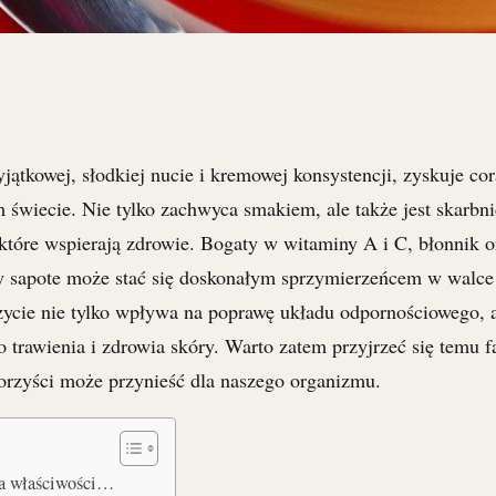
ątkowej, słodkiej nucie i kremowej konsystencji, zyskuje co
 świecie. Nie tylko zachwyca smakiem, ale także jest skarbn
tóre wspierają zdrowie. Bogaty w witaminy A i C, błonnik o
 sapote może stać się doskonałym sprzymierzeńcem w walce 
ożycie nie tylko wpływa na poprawę układu odpornościowego, a
o trawienia i zdrowia skóry. Warto zatem przyjrzeć się temu
korzyści może przynieść dla naszego organizmu.
ma właściwości…