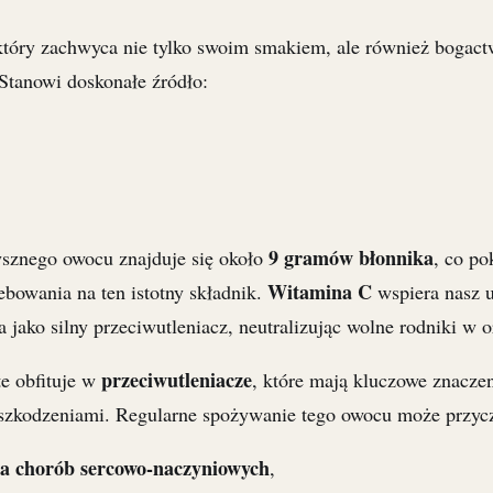
który zachwyca nie tylko swoim smakiem, ale również bogac
Stanowi doskonałe źródło:
9 gramów błonnika
pysznego owocu znajduje się około
, co po
Witamina C
ebowania na ten istotny składnik.
wspiera nasz 
 jako silny przeciwutleniacz, neutralizując wolne rodniki w 
przeciwutleniacze
e obfituje w
, które mają kluczowe znaczen
szkodzeniami. Regularne spożywanie tego owocu może przycz
ka chorób sercowo-naczyniowych
,