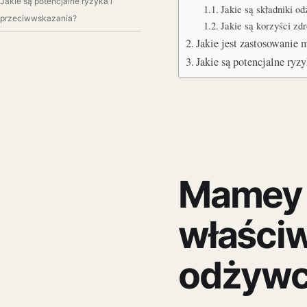
Jakie są potencjalne ryzyka i
Jakie są składniki 
przeciwwskazania?
Jakie są korzyści z
Jakie jest zastosowani
Jakie są potencjalne ryz
Mamey s
właściw
odżywc