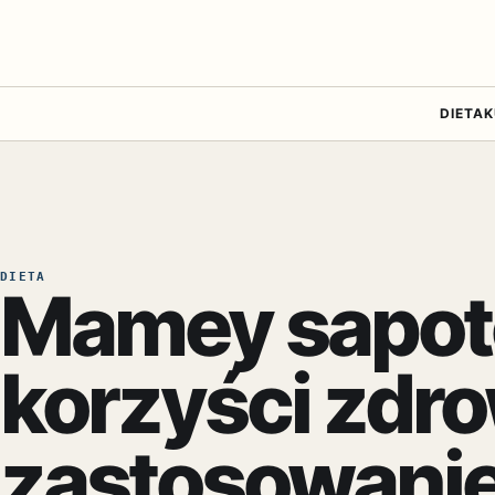
DIETA
K
DIETA
Mamey sapote
korzyści zdro
zastosowanie