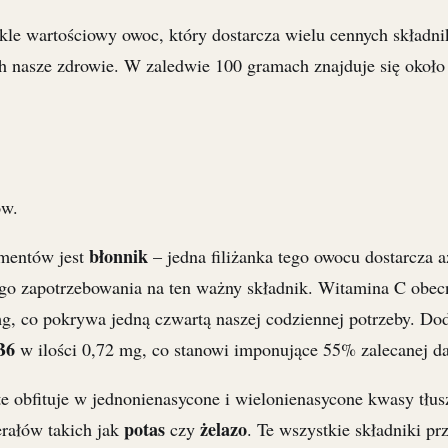
kle wartościowy owoc, który dostarcza wielu cennych składn
 nasze zdrowie. W zaledwie 100 gramach znajduje się około 6
ów.
błonnik
mentów jest
– jedna filiżanka tego owocu dostarcza 
ego zapotrzebowania na ten ważny składnik. Witamina C ob
g, co pokrywa jedną czwartą naszej codziennej potrzeby. Do
B6
w ilości 0,72 mg, co stanowi imponujące 55% zalecanej d
 obfituje w jednonienasycone i wielonienasycone kwasy tłus
potas
żelazo
erałów takich jak
czy
. Te wszystkie składniki pr