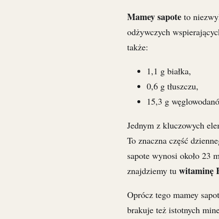
Mamey sapote
to niezwy
odżywczych wspierających
także:
1,1 g białka,
0,6 g tłuszczu,
15,3 g węglowodan
Jednym z kluczowych ele
To znaczna część dzienn
sapote wynosi około 23 m
witaminę 
znajdziemy tu
Oprócz tego mamey sapote
brakuje też istotnych min