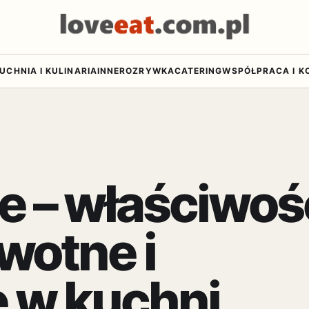
UCHNIA I KULINARIA
INNE
ROZRYWKA
CATERING
WSPÓŁPRACA I K
 – właściwośc
wotne i
 w kuchni