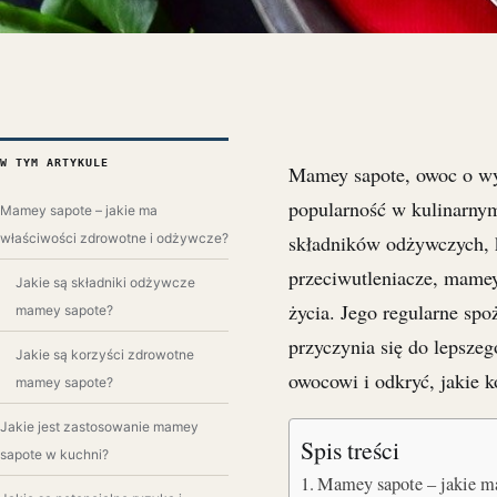
W TYM ARTYKULE
Mamey sapote, owoc o wyj
popularność w kulinarnym
Mamey sapote – jakie ma
właściwości zdrowotne i odżywcze?
składników odżywczych, k
przeciwutleniacze, mamey
Jakie są składniki odżywcze
życia. Jego regularne sp
mamey sapote?
przyczynia się do lepszeg
Jakie są korzyści zdrowotne
owocowi i odkryć, jakie 
mamey sapote?
Jakie jest zastosowanie mamey
Spis treści
sapote w kuchni?
Mamey sapote – jakie 