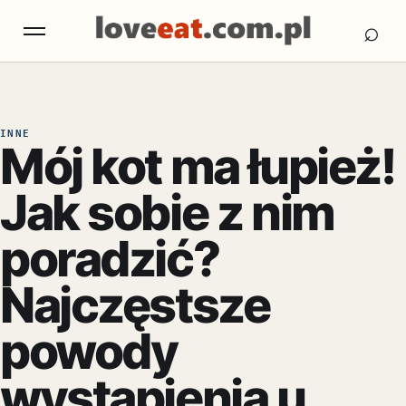
Otw
Otwórz menu
⌕
INNE
Mój kot ma łupież!
Jak sobie z nim
poradzić?
Najczęstsze
powody
wystąpienia u