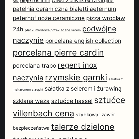
oleje roślinne
Oliwa z oliwek extra virgine
bmi
patelnia ceramiczna bialetti aeternum
peterhof noże ceramiczne
pizza wrocław
podwójne
24h
placki miodowe przekładane serem
naczynie
porcelana english collection
porcelana pierre cardin
regent inox
porcelana trapo
rzymskie garnki
naczynia
sałatka z
sałatka z selerem i żurawiną
makaronem z zupki
sztućce
szklana waza
sztućce hassel
villenbach cena
szybkowar zawór
talerze dzielone
bezpieczeństwa