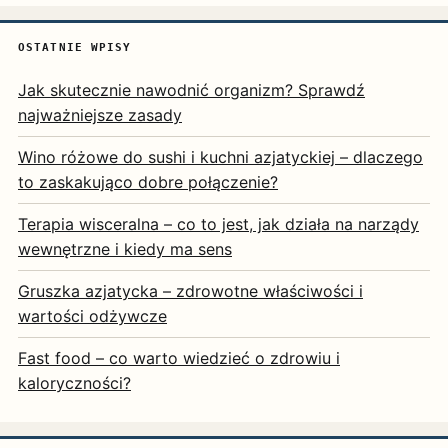
OSTATNIE WPISY
Jak skutecznie nawodnić organizm? Sprawdź
najważniejsze zasady
Wino różowe do sushi i kuchni azjatyckiej – dlaczego
to zaskakująco dobre połączenie?
Terapia wisceralna – co to jest, jak działa na narządy
wewnętrzne i kiedy ma sens
Gruszka azjatycka – zdrowotne właściwości i
wartości odżywcze
Fast food – co warto wiedzieć o zdrowiu i
kaloryczności?