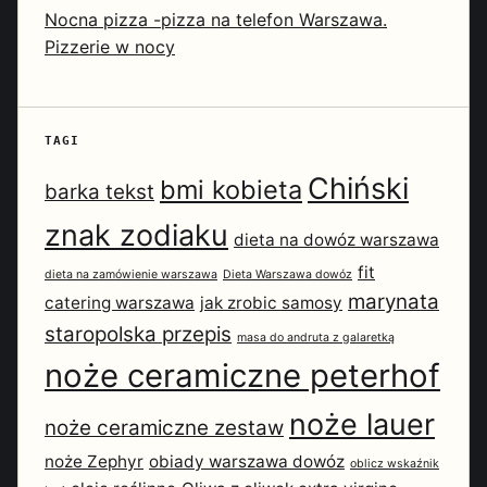
Nocna pizza -pizza na telefon Warszawa.
Pizzerie w nocy
TAGI
Chiński
bmi kobieta
barka tekst
znak zodiaku
dieta na dowóz warszawa
fit
dieta na zamówienie warszawa
Dieta Warszawa dowóz
marynata
catering warszawa
jak zrobic samosy
staropolska przepis
masa do andruta z galaretką
noże ceramiczne peterhof
noże lauer
noże ceramiczne zestaw
noże Zephyr
obiady warszawa dowóz
oblicz wskaźnik