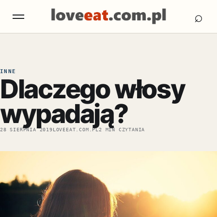
Otw
Otwórz menu
⌕
INNE
Dlaczego włosy
wypadają?
28 SIERPNIA 2019
LOVEEAT.COM.PL
2 MIN CZYTANIA