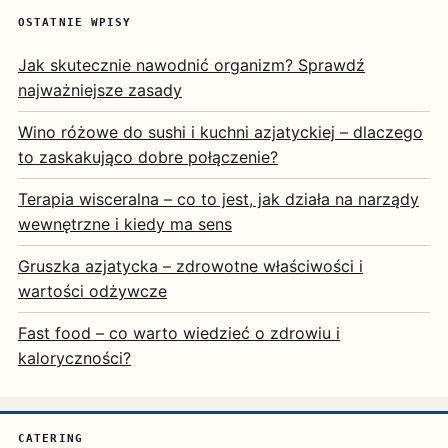
OSTATNIE WPISY
Jak skutecznie nawodnić organizm? Sprawdź
najważniejsze zasady
Wino różowe do sushi i kuchni azjatyckiej – dlaczego
to zaskakująco dobre połączenie?
Terapia wisceralna – co to jest, jak działa na narządy
wewnętrzne i kiedy ma sens
Gruszka azjatycka – zdrowotne właściwości i
wartości odżywcze
Fast food – co warto wiedzieć o zdrowiu i
kaloryczności?
CATERING