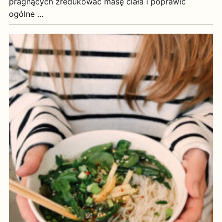
pragnących zredukować masę ciała i poprawić
ogólne …