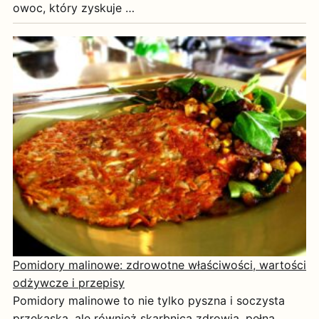
owoc, który zyskuje …
Pomidory malinowe: zdrowotne właściwości, wartości
odżywcze i przepisy
Pomidory malinowe to nie tylko pyszna i soczysta
przekąska, ale również skarbnica zdrowia, pełna