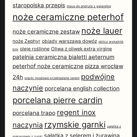
staropolska przepis
masa do andruta z galaretką
noże ceramiczne peterhof
noże lauer
noże ceramiczne zestaw
noże Zephyr
obiady warszawa dowóz
oblicz wskaźnik
oleje roślinne
Oliwa z oliwek extra virgine
bmi
patelnia ceramiczna bialetti aeternum
peterhof noże ceramiczne
pizza wrocław
podwójne
24h
placki miodowe przekładane serem
naczynie
porcelana english collection
porcelana pierre cardin
regent inox
porcelana trapo
rzymskie garnki
naczynia
sałatka z
sałatka z selerem i żurawiną
makaronem z zupki