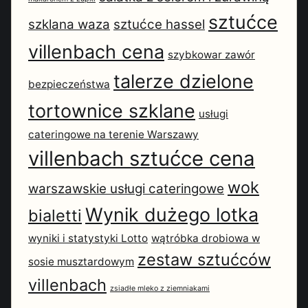
sztućce
szklana waza
sztućce hassel
villenbach cena
szybkowar zawór
talerze dzielone
bezpieczeństwa
tortownice szklane
usługi
cateringowe na terenie Warszawy
villenbach sztućce cena
wok
warszawskie usługi cateringowe
Wynik dużego lotka
bialetti
wyniki i statystyki Lotto
wątróbka drobiowa w
zestaw sztućców
sosie musztardowym
villenbach
zsiadłe mleko z ziemniakami