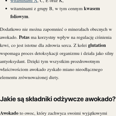
witaminami A
, C, E oraz K,
kwasem
witaminami z grupy B, w tym cennym
foliowym
.
Dodatkowo nie można zapomnieć o minerałach obecnych w
Potas
awokado.
ma korzystny wpływ na regulację ciśnienia
glutation
krwi, co jest istotne dla zdrowia serca. Z kolei
wspomaga proces detoksykacji organizmu i działa jako silny
antyoksydant. Dzięki tym wszystkim prozdrowotnym
właściwościom awokado zyskało miano nieodłącznego
elementu zrównoważonej diety.
Jakie są składniki odżywcze awokado?
Awokado
to owoc, który zachwyca swoimi wyjątkowymi