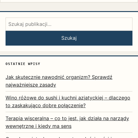
Szukaj:
Szukaj
OSTATNIE WPISY
Jak skutecznie nawodnić organizm? Sprawdź
najważniejsze zasady
Wino różowe do sushi i kuchni azjatyckiej – dlaczego
to zaskakująco dobre połączenie?
Terapia wisceralna – co to jest, jak działa na narządy
wewnętrzne i kiedy ma sens