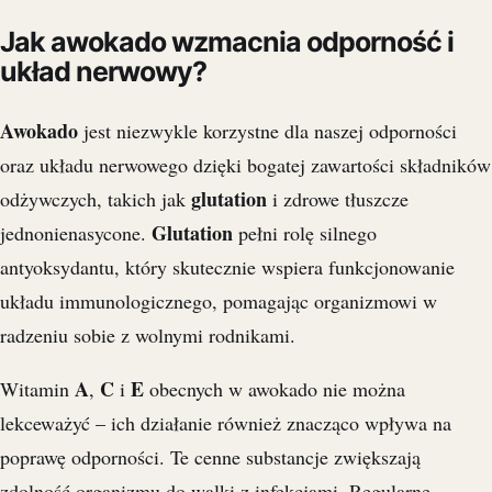
Jak awokado wzmacnia odporność i
układ nerwowy?
Awokado
jest niezwykle korzystne dla naszej odporności
oraz układu nerwowego dzięki bogatej zawartości składników
glutation
odżywczych, takich jak
i zdrowe tłuszcze
Glutation
jednonienasycone.
pełni rolę silnego
antyoksydantu, który skutecznie wspiera funkcjonowanie
układu immunologicznego, pomagając organizmowi w
radzeniu sobie z wolnymi rodnikami.
A
C
E
Witamin
,
i
obecnych w awokado nie można
lekceważyć – ich działanie również znacząco wpływa na
poprawę odporności. Te cenne substancje zwiększają
zdolność organizmu do walki z infekcjami. Regularne