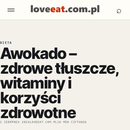
Otw
Otwórz menu
⌕
DIETA
Awokado –
zdrowe tłuszcze,
witaminy i
korzyści
zdrowotne
1 SIERPNIA 2024
LOVEEAT.COM.PL
10 MIN CZYTANIA