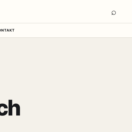
Otwór
⌕
ONTAKT
ch