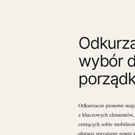
Odkurza
wybór 
porząd
Odkurzacze pionowe mają 
z kluczowych elementów, 
ceniących sobie mobilno
ułatwia sprzątanie nawet 