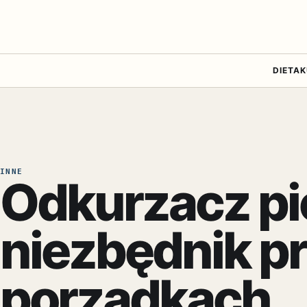
DIETA
K
INNE
Odkurzacz pi
niezbędnik p
porządkach