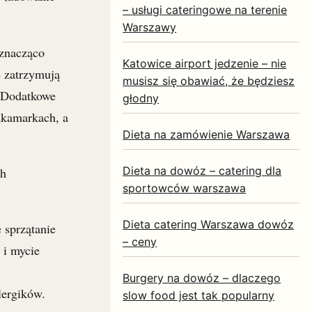
– usługi cateringowe na terenie
Warszawy
 znacząco
Katowice airport jedzenie – nie
e zatrzymują
musisz się obawiać, że będziesz
. Dodatkowe
głodny
akamarkach, a
Dieta na zamówienie Warszawa
Dieta na dowóz – catering dla
ch
sportowców warszawa
Dieta catering Warszawa dowóz
 sprzątanie
– ceny
 i mycie
Burgery na dowóz – dlaczego
alergików.
slow food jest tak popularny