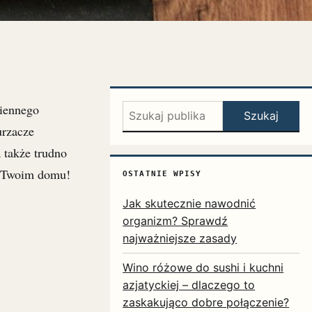
ziennego
Szukaj:
Szukaj
urzacze
 także trudno
w Twoim domu!
OSTATNIE WPISY
Jak skutecznie nawodnić
organizm? Sprawdź
najważniejsze zasady
Wino różowe do sushi i kuchni
azjatyckiej – dlaczego to
zaskakująco dobre połączenie?