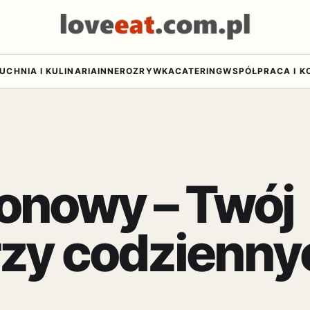
UCHNIA I KULINARIA
INNE
ROZRYWKA
CATERING
WSPÓŁPRACA I K
onowy – Twój
rzy codzienny