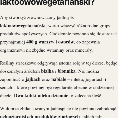
laktoowowegetariański?
Aby stworzyć zrównoważony jadłospis
laktoowowegetariański
, warto włączyć różnorodne grupy
produktów spożywczych. Codziennie powinno się dostarczać
400 g warzyw i owoców
przynajmniej
, co zapewnia
organizmowi niezbędne witaminy oraz minerały.
Rośliny strączkowe odgrywają istotną rolę w tej diecie, będąc
białka
błonnika
doskonałym źródłem
i
. Nie można
jajkach
nabiale
zapominać o
oraz
– mleku, jogurtach i
serach – które powinny być regularnie obecne w codziennej
Dwa kubki mleka dziennie
diecie.
to zalecana ilość.
W dobrze zbilansowanym jadłospisie nie powinno zabraknąć
pełnoziarnistych produktów zbożowych
, takich jak: