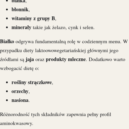
białka
,
błonnik
,
witaminy z grupy B
,
minerały
takie jak żelazo, cynk i selen.
Białko
odgrywa fundamentalną rolę w codziennym menu. W
przypadku diety laktoowowegetariańskiej głównymi jego
jaja
produkty mleczne
źródłami są
oraz
. Dodatkowo warto
wzbogacić dietę o:
rośliny strączkowe
,
orzechy
,
nasiona
.
Różnorodność tych składników zapewnia pełny profil
aminokwasowy.