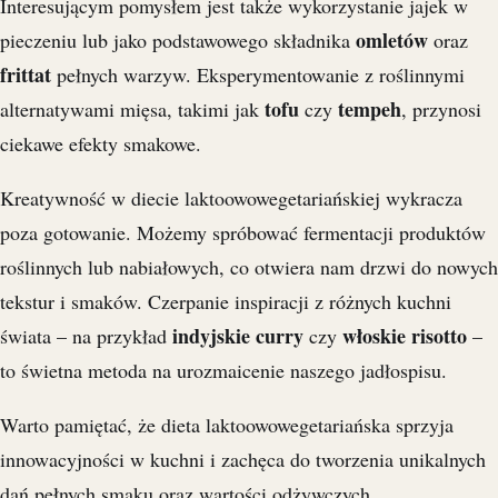
Interesującym pomysłem jest także wykorzystanie jajek w
omletów
pieczeniu lub jako podstawowego składnika
oraz
frittat
pełnych warzyw. Eksperymentowanie z roślinnymi
tofu
tempeh
alternatywami mięsa, takimi jak
czy
, przynosi
ciekawe efekty smakowe.
Kreatywność w diecie laktoowowegetariańskiej wykracza
poza gotowanie. Możemy spróbować fermentacji produktów
roślinnych lub nabiałowych, co otwiera nam drzwi do nowych
tekstur i smaków. Czerpanie inspiracji z różnych kuchni
indyjskie curry
włoskie risotto
świata – na przykład
czy
–
to świetna metoda na urozmaicenie naszego jadłospisu.
Warto pamiętać, że dieta laktoowowegetariańska sprzyja
innowacyjności w kuchni i zachęca do tworzenia unikalnych
dań pełnych smaku oraz wartości odżywczych.