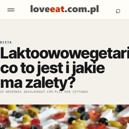
Otw
Otwórz menu
⌕
DIETA
Laktoowowegetari
co to jest i jakie
ma zalety?
25 WRZEŚNIA 2024
LOVEEAT.COM.PL
12 MIN CZYTANIA