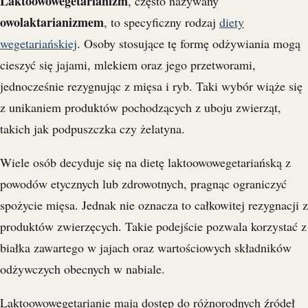
Laktoowowegetarianizm
, często nazywany
owolaktarianizmem
, to specyficzny rodzaj
diety
wegetariańskiej
. Osoby stosujące tę formę odżywiania mogą
cieszyć się jajami, mlekiem oraz jego przetworami,
jednocześnie rezygnując z mięsa i ryb. Taki wybór wiąże się
z unikaniem produktów pochodzących z uboju zwierząt,
takich jak podpuszczka czy żelatyna.
Wiele osób decyduje się na dietę laktoowowegetariańską z
powodów etycznych lub zdrowotnych, pragnąc ograniczyć
spożycie mięsa. Jednak nie oznacza to całkowitej rezygnacji z
produktów zwierzęcych. Takie podejście pozwala korzystać z
białka zawartego w jajach oraz wartościowych składników
odżywczych obecnych w nabiale.
Laktoowowegetarianie mają dostęp do różnorodnych źródeł