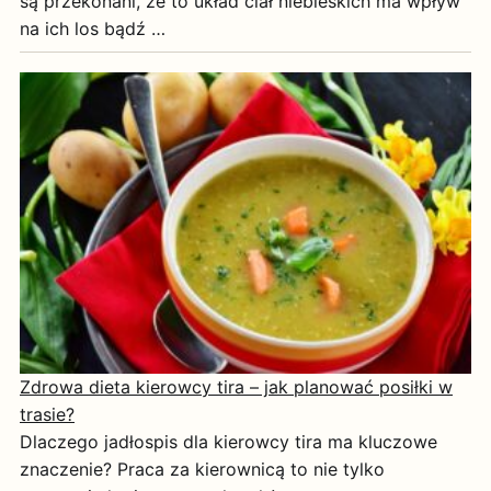
są przekonani, że to układ ciał niebieskich ma wpływ
na ich los bądź …
Zdrowa dieta kierowcy tira – jak planować posiłki w
trasie?
Dlaczego jadłospis dla kierowcy tira ma kluczowe
znaczenie? Praca za kierownicą to nie tylko