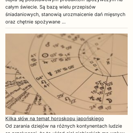
całym świecie. Są bazą wielu przepisów
śniadaniowych, stanowią urozmaicenie dań mięsnych
oraz chętnie spożywane …
Kilka słów na temat horoskopu japońskiego
Od zarania dziejów na różnych kontynentach ludzie