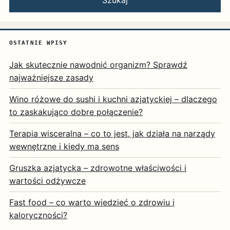
OSTATNIE WPISY
Jak skutecznie nawodnić organizm? Sprawdź
najważniejsze zasady
Wino różowe do sushi i kuchni azjatyckiej – dlaczego
to zaskakująco dobre połączenie?
Terapia wisceralna – co to jest, jak działa na narządy
wewnętrzne i kiedy ma sens
Gruszka azjatycka – zdrowotne właściwości i
wartości odżywcze
Fast food – co warto wiedzieć o zdrowiu i
kaloryczności?