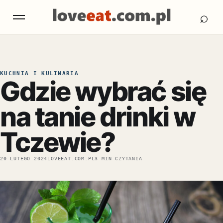
Otw
Otwórz menu
⌕
KUCHNIA I KULINARIA
Gdzie wybrać się
na tanie drinki w
Tczewie?
20 LUTEGO 2024
LOVEEAT.COM.PL
3 MIN CZYTANIA