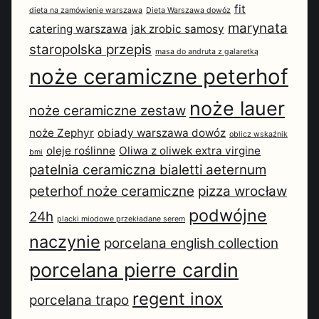
fit
dieta na zamówienie warszawa
Dieta Warszawa dowóz
marynata
catering warszawa
jak zrobic samosy
staropolska przepis
masa do andruta z galaretką
noże ceramiczne peterhof
noże lauer
noże ceramiczne zestaw
noże Zephyr
obiady warszawa dowóz
oblicz wskaźnik
oleje roślinne
Oliwa z oliwek extra virgine
bmi
patelnia ceramiczna bialetti aeternum
peterhof noże ceramiczne
pizza wrocław
podwójne
24h
placki miodowe przekładane serem
naczynie
porcelana english collection
porcelana pierre cardin
regent inox
porcelana trapo