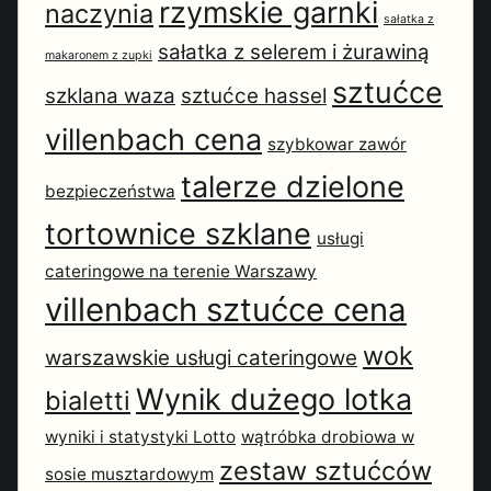
rzymskie garnki
naczynia
sałatka z
sałatka z selerem i żurawiną
makaronem z zupki
sztućce
szklana waza
sztućce hassel
villenbach cena
szybkowar zawór
talerze dzielone
bezpieczeństwa
tortownice szklane
usługi
cateringowe na terenie Warszawy
villenbach sztućce cena
wok
warszawskie usługi cateringowe
Wynik dużego lotka
bialetti
wyniki i statystyki Lotto
wątróbka drobiowa w
zestaw sztućców
sosie musztardowym