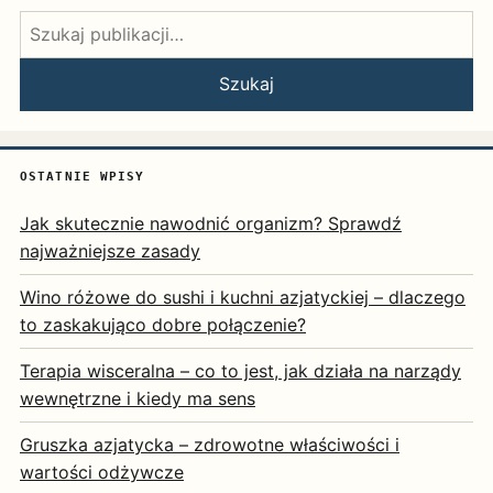
Szukaj:
Szukaj
OSTATNIE WPISY
Jak skutecznie nawodnić organizm? Sprawdź
najważniejsze zasady
Wino różowe do sushi i kuchni azjatyckiej – dlaczego
to zaskakująco dobre połączenie?
Terapia wisceralna – co to jest, jak działa na narządy
wewnętrzne i kiedy ma sens
Gruszka azjatycka – zdrowotne właściwości i
wartości odżywcze