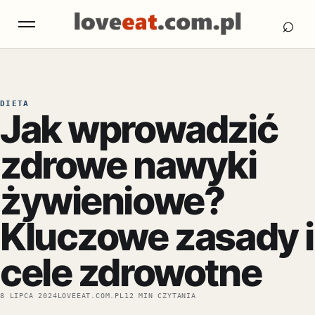
Otw
Otwórz menu
⌕
DIETA
Jak wprowadzić
zdrowe nawyki
żywieniowe?
Kluczowe zasady i
cele zdrowotne
8 LIPCA 2024
LOVEEAT.COM.PL
12 MIN CZYTANIA